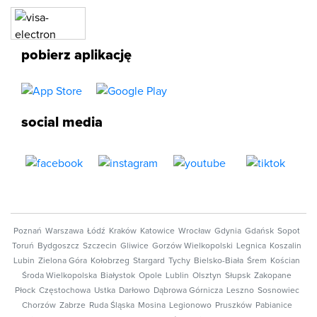
pobierz aplikację
social media
Poznań
Warszawa
Łódź
Kraków
Katowice
Wrocław
Gdynia
Gdańsk
Sopot
Toruń
Bydgoszcz
Szczecin
Gliwice
Gorzów Wielkopolski
Legnica
Koszalin
Lubin
Zielona Góra
Kołobrzeg
Stargard
Tychy
Bielsko-Biała
Śrem
Kościan
Środa Wielkopolska
Białystok
Opole
Lublin
Olsztyn
Słupsk
Zakopane
Płock
Częstochowa
Ustka
Darłowo
Dąbrowa Górnicza
Leszno
Sosnowiec
Chorzów
Zabrze
Ruda Śląska
Mosina
Legionowo
Pruszków
Pabianice