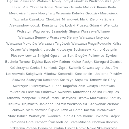
Będzin
Piaseczno
Wołomin
Nowy Tomyśl
Grodzisk Wielkopolski
Bytom
Elbląg
Piła
Oborniki
Konin
Gniezno
Ostróda
Malbork
Rumia
Reda
Mysłowice
Tczew
Nowy Targ
Września
Kobyłka
Grodzisk Mazowiecki
Trzcianka
Czarnków
Chodzież
Milanówek
Marki
Zielonka
Zgierz
Aleksandrów Łódzki
Konstantynów Łódzki
Pruszcz Gdański
Wieliczka
Wolsztyn
Wągrowiec
Szamotuły
Słupca
Warszawa Wilanów
Warszawa Bemowo
Warszawa Bielany
Warszawa Ursynów
Warszawa Mokotów
Warszawa Targówek
Warszawa Praga Południe
Kalisz
Ostrów Wielkopolski
Jarocin
Krotoszyn
Sochaczew
Kutno
Gostynin
Pleszew
Łowicz
Śmigiel
Opalenica
Buk
Głogów
Polkowice
Żywiec
Bochnia
Tarnów
Dębica
Rzeszów
Radom
Kielce
Pasłęk
Starogard Gdański
Kościerzyna
Czeladź
Łomianki
Ząbki
Świdnik
Chwaszczyno
Józefów
Lesznowola
Sulejówek
Mikołów
Komorniki
Konstancin - Jeziorna
Piastów
Skawina
Skarżysko-Kamienna
Kostrzyn
Stęszew
Tarnowskie Góry
Swarzędz
Puszczykowo
Luboń
Rogoźno
Żnin
Gostyń
Dąbrówka
Rokietnica
Plewiska
Skórzewo
Swadzim
Murowana Goślina
Suchy Las
Tarnowo Podgórne
Budzyń
Psary
Olsztynek
Ożarów Mazowiecki
Kartuzy
Knurów
Trójmiasto
Jabłonna
Koźmin Wielkopolski
Czerwonak
Zielonki
Żukowo
Siemianowice Śląskie
Łaziska Górne
Raszyn
Michałowice
Stare Babice
Wałbrzych
Świdnica
Jelenia Góra
Błonie
Brwinów
Grójec
Kamienna Góra
Karpacz
Świebodzice
Stara Miłosna
Kłodawa
Kleosin
Szklarska Poręba
Łysomice
Krobia
Lubicz Górny
Nowe Skalmierzyce