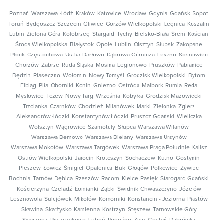
Poznań
Warszawa
Łódź
Kraków
Katowice
Wrocław
Gdynia
Gdańsk
Sopot
Toruń
Bydgoszcz
Szczecin
Gliwice
Gorzów Wielkopolski
Legnica
Koszalin
Lubin
Zielona Góra
Kołobrzeg
Stargard
Tychy
Bielsko-Biała
Śrem
Kościan
Środa Wielkopolska
Białystok
Opole
Lublin
Olsztyn
Słupsk
Zakopane
Płock
Częstochowa
Ustka
Darłowo
Dąbrowa Górnicza
Leszno
Sosnowiec
Chorzów
Zabrze
Ruda Śląska
Mosina
Legionowo
Pruszków
Pabianice
Będzin
Piaseczno
Wołomin
Nowy Tomyśl
Grodzisk Wielkopolski
Bytom
Elbląg
Piła
Oborniki
Konin
Gniezno
Ostróda
Malbork
Rumia
Reda
Mysłowice
Tczew
Nowy Targ
Września
Kobyłka
Grodzisk Mazowiecki
Trzcianka
Czarnków
Chodzież
Milanówek
Marki
Zielonka
Zgierz
Aleksandrów Łódzki
Konstantynów Łódzki
Pruszcz Gdański
Wieliczka
Wolsztyn
Wągrowiec
Szamotuły
Słupca
Warszawa Wilanów
Warszawa Bemowo
Warszawa Bielany
Warszawa Ursynów
Warszawa Mokotów
Warszawa Targówek
Warszawa Praga Południe
Kalisz
Ostrów Wielkopolski
Jarocin
Krotoszyn
Sochaczew
Kutno
Gostynin
Pleszew
Łowicz
Śmigiel
Opalenica
Buk
Głogów
Polkowice
Żywiec
Bochnia
Tarnów
Dębica
Rzeszów
Radom
Kielce
Pasłęk
Starogard Gdański
Kościerzyna
Czeladź
Łomianki
Ząbki
Świdnik
Chwaszczyno
Józefów
Lesznowola
Sulejówek
Mikołów
Komorniki
Konstancin - Jeziorna
Piastów
Skawina
Skarżysko-Kamienna
Kostrzyn
Stęszew
Tarnowskie Góry
Swarzędz
Puszczykowo
Luboń
Rogoźno
Żnin
Gostyń
Dąbrówka