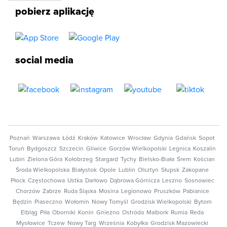
pobierz aplikację
social media
Poznań
Warszawa
Łódź
Kraków
Katowice
Wrocław
Gdynia
Gdańsk
Sopot
Toruń
Bydgoszcz
Szczecin
Gliwice
Gorzów Wielkopolski
Legnica
Koszalin
Lubin
Zielona Góra
Kołobrzeg
Stargard
Tychy
Bielsko-Biała
Śrem
Kościan
Środa Wielkopolska
Białystok
Opole
Lublin
Olsztyn
Słupsk
Zakopane
Płock
Częstochowa
Ustka
Darłowo
Dąbrowa Górnicza
Leszno
Sosnowiec
Chorzów
Zabrze
Ruda Śląska
Mosina
Legionowo
Pruszków
Pabianice
Będzin
Piaseczno
Wołomin
Nowy Tomyśl
Grodzisk Wielkopolski
Bytom
Elbląg
Piła
Oborniki
Konin
Gniezno
Ostróda
Malbork
Rumia
Reda
Mysłowice
Tczew
Nowy Targ
Września
Kobyłka
Grodzisk Mazowiecki