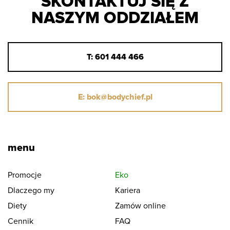
SKONTAKTUJ SIĘ Z
NASZYM ODDZIAŁEM
T: 601 444 466
E: bok@bodychief.pl
menu
Promocje
Eko
Dlaczego my
Kariera
Diety
Zamów online
Cennik
FAQ