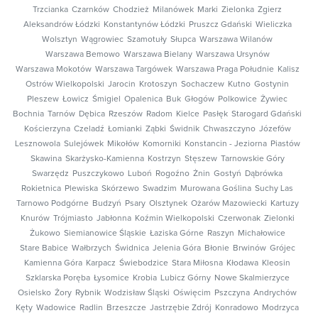
Trzcianka
Czarnków
Chodzież
Milanówek
Marki
Zielonka
Zgierz
Aleksandrów Łódzki
Konstantynów Łódzki
Pruszcz Gdański
Wieliczka
Wolsztyn
Wągrowiec
Szamotuły
Słupca
Warszawa Wilanów
Warszawa Bemowo
Warszawa Bielany
Warszawa Ursynów
Warszawa Mokotów
Warszawa Targówek
Warszawa Praga Południe
Kalisz
Ostrów Wielkopolski
Jarocin
Krotoszyn
Sochaczew
Kutno
Gostynin
Pleszew
Łowicz
Śmigiel
Opalenica
Buk
Głogów
Polkowice
Żywiec
Bochnia
Tarnów
Dębica
Rzeszów
Radom
Kielce
Pasłęk
Starogard Gdański
Kościerzyna
Czeladź
Łomianki
Ząbki
Świdnik
Chwaszczyno
Józefów
Lesznowola
Sulejówek
Mikołów
Komorniki
Konstancin - Jeziorna
Piastów
Skawina
Skarżysko-Kamienna
Kostrzyn
Stęszew
Tarnowskie Góry
Swarzędz
Puszczykowo
Luboń
Rogoźno
Żnin
Gostyń
Dąbrówka
Rokietnica
Plewiska
Skórzewo
Swadzim
Murowana Goślina
Suchy Las
Tarnowo Podgórne
Budzyń
Psary
Olsztynek
Ożarów Mazowiecki
Kartuzy
Knurów
Trójmiasto
Jabłonna
Koźmin Wielkopolski
Czerwonak
Zielonki
Żukowo
Siemianowice Śląskie
Łaziska Górne
Raszyn
Michałowice
Stare Babice
Wałbrzych
Świdnica
Jelenia Góra
Błonie
Brwinów
Grójec
Kamienna Góra
Karpacz
Świebodzice
Stara Miłosna
Kłodawa
Kleosin
Szklarska Poręba
Łysomice
Krobia
Lubicz Górny
Nowe Skalmierzyce
Osielsko
Żory
Rybnik
Wodzisław Śląski
Oświęcim
Pszczyna
Andrychów
Kęty
Wadowice
Radlin
Brzeszcze
Jastrzębie Zdrój
Konradowo
Modrzyca