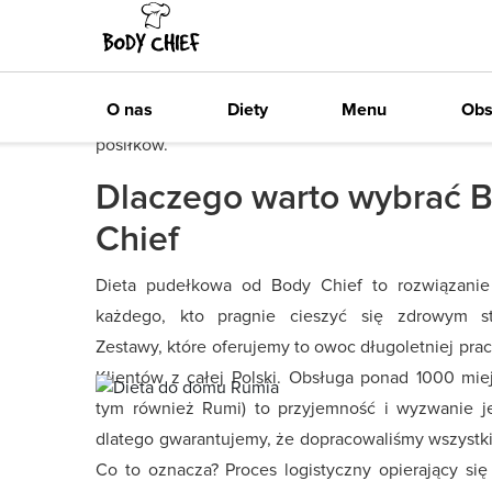
Wystarczy, że wybierzesz dopasowany do swoich c
określisz interesującą Ciebie kaloryczność dzien
zajmiemy się my! Każdego dnia ugotujemy i do
Zawsze darmowa dostawa
O nas
Diety
Menu
Obs
wskazane miejsce w Rumii torbę pełną pysznyc
posiłków.
Dlaczego warto wybrać 
Chief
Dieta pudełkowa od Body Chief to rozwiązanie
każdego, kto pragnie cieszyć się zdrowym st
Zestawy, które oferujemy to owoc długoletniej prac
Klientów z całej Polski. Obsługa ponad 1000 mie
tym również Rumi) to przyjemność i wyzwanie j
dlatego gwarantujemy, że dopracowaliśmy wszystki
Co to oznacza? Proces logistyczny opierający się