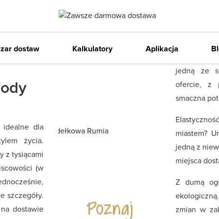
elów zestaw,
Dowóz autochłodniami
Tak bardzo 
ną, a resztą
obszar dost
Nasze menu 
Item
starczymy we
Zaws
jest także 
świata w 
2
zar dostaw
Kalkulatory
Aplikacja
B
h i zdrowych
of
tysięcy z
wybierzesz 
2
zbilansowan
jedną ze s
ciesz się 
Body
ofercie, z
testową i spr
smaczna potr
Cater
Elastyczn
 idealne dla
miastem? Ur
– jak 
ylem życia.
jedną z niew
y z tysiącami
Codzienna 
miejsca dos
jscowości (w
Twoje drzwi 
ednocześnie,
Z dumą ogł
jako lider 
e szczegóły.
ekologiczną
różnych diet
Poznaj
 na dostawie
zmian w zak