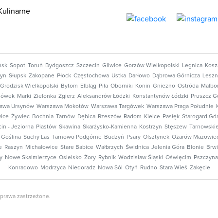
Kulinarne
ńsk
Sopot
Toruń
Bydgoszcz
Szczecin
Gliwice
Gorzów Wielkopolski
Legnica
Kosz
tyn
Słupsk
Zakopane
Płock
Częstochowa
Ustka
Darłowo
Dąbrowa Górnicza
Lesz
Grodzisk Wielkopolski
Bytom
Elbląg
Piła
Oborniki
Konin
Gniezno
Ostróda
Malbo
nówek
Marki
Zielonka
Zgierz
Aleksandrów Łódzki
Konstantynów Łódzki
Pruszcz G
awa Ursynów
Warszawa Mokotów
Warszawa Targówek
Warszawa Praga Południe
ice
Żywiec
Bochnia
Tarnów
Dębica
Rzeszów
Radom
Kielce
Pasłęk
Starogard Gd
in - Jeziorna
Piastów
Skawina
Skarżysko-Kamienna
Kostrzyn
Stęszew
Tarnowski
Goślina
Suchy Las
Tarnowo Podgórne
Budzyń
Psary
Olsztynek
Ożarów Mazowiec
e
Raszyn
Michałowice
Stare Babice
Wałbrzych
Świdnica
Jelenia Góra
Błonie
Brw
y
Nowe Skalmierzyce
Osielsko
Żory
Rybnik
Wodzisław Śląski
Oświęcim
Pszczyna
Konradowo
Modrzyca
Niedoradz
Nowa Sól
Otyń
Rudno
Stara Wieś
Zakęcie
prawa zastrzeżone.