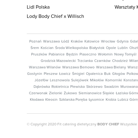
Lidl Polska
Warsztaty 
Lody Body Chief x Willisch
Poznań
Warszawa
Łódź
Kraków
Katowice
Wrocław
Gdynia
Gda
Śrem
Kościan
Środa Wielkopolska
Białystok
Opole
Lublin
Olsz
Pruszków
Pabianice
Będzin
Piaseczno
Wołomin
Nowy Tomyśl
Grodzisk Mazowiecki
Trzcianka
Czarnków
Chodzież
Mila
Warszawa Wilanów
Warszawa Bemowo
Warszawa Bielany
Warsz
Gostynin
Pleszew
Łowicz
Śmigiel
Opalenica
Buk
Głogów
Polkow
Józefów
Lesznowola
Sulejówek
Mikołów
Komorniki
Konstanc
Dąbrówka
Rokietnica
Plewiska
Skórzewo
Swadzim
Murowana 
Czerwonak
Zielonki
Żukowo
Siemianowice Śląskie
Łaziska Górn
Kłodawa
Kleosin
Szklarska Poręba
Łysomice
Krobia
Lubicz Górn
© Copyright 2020 Fit catering dietetyczny
BODY CHIEF
Wszystkie 