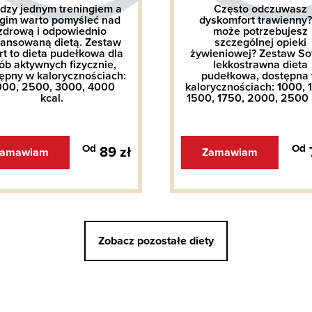
dzy jednym treningiem a
Często odczuwasz
gim warto pomyśleć nad
dyskomfort trawienny?
zdrową i odpowiednio
może potrzebujesz
lansowaną dietą. Zestaw
szczególnej opieki
rt to dieta pudełkowa dla
żywieniowej? Zestaw Sof
ób aktywnych fizycznie,
lekkostrawna dieta
ępny w kalorycznościach:
pudełkowa, dostępna
00, 2500, 3000, 4000
kalorycznościach: 1000, 
kcal.
1500, 1750, 2000, 2500 
Od
Od
89 zł
amawiam
Zamawiam
Zobacz pozostałe diety