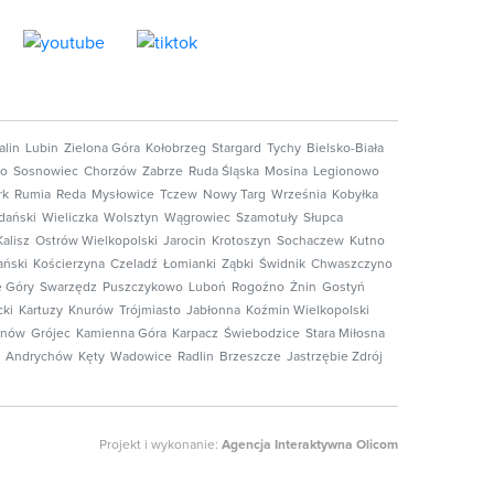
alin
Lubin
Zielona Góra
Kołobrzeg
Stargard
Tychy
Bielsko-Biała
no
Sosnowiec
Chorzów
Zabrze
Ruda Śląska
Mosina
Legionowo
rk
Rumia
Reda
Mysłowice
Tczew
Nowy Targ
Września
Kobyłka
dański
Wieliczka
Wolsztyn
Wągrowiec
Szamotuły
Słupca
Kalisz
Ostrów Wielkopolski
Jarocin
Krotoszyn
Sochaczew
Kutno
ański
Kościerzyna
Czeladź
Łomianki
Ząbki
Świdnik
Chwaszczyno
e Góry
Swarzędz
Puszczykowo
Luboń
Rogoźno
Żnin
Gostyń
ki
Kartuzy
Knurów
Trójmiasto
Jabłonna
Koźmin Wielkopolski
inów
Grójec
Kamienna Góra
Karpacz
Świebodzice
Stara Miłosna
Andrychów
Kęty
Wadowice
Radlin
Brzeszcze
Jastrzębie Zdrój
Projekt i wykonanie:
Agencja Interaktywna Olicom