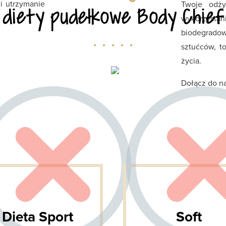
i utrzymanie
Twoje odży
diety pudełkowe Body Chief
wykorzystan
. . . . .
biodegrad
sztućców, to
życia.
Dołącz do na
Dieta Sport
Soft