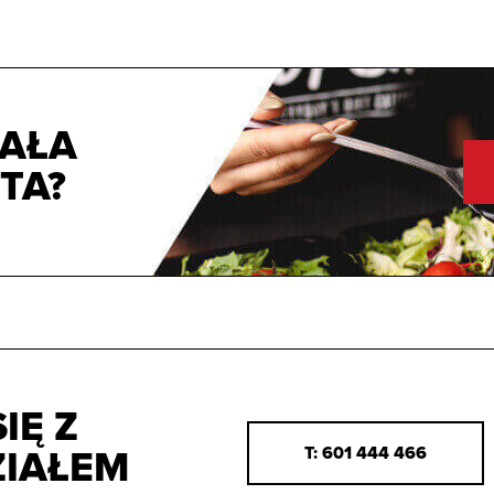
AŁA
TA?
IĘ Z
T: 601 444 466
IAŁEM