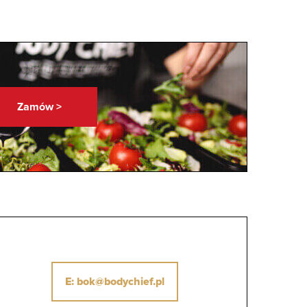
Zamów >
E: bok@bodychief.pl