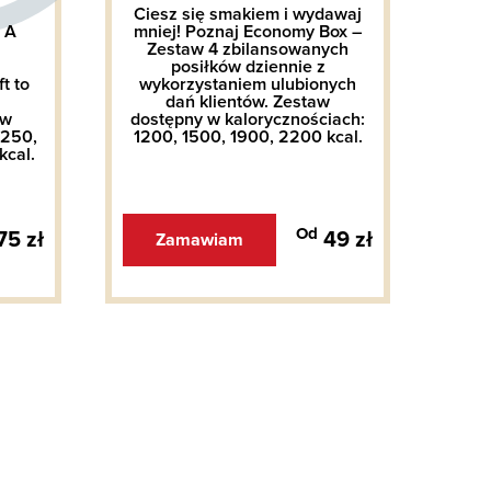
Ciesz się smakiem i wydawaj
 A
mniej! Poznaj Economy Box –
Jes
Zestaw 4 zbilansowanych
w d
posiłków dziennie z
po
t to
wykorzystaniem ulubionych
pr
dań klientów. Zestaw
Men
 w
dostępny w kalorycznościach:
w
1250,
1200, 1500, 1900, 2200 kcal.
110
kcal.
Od
75 zł
49 zł
Zamawiam