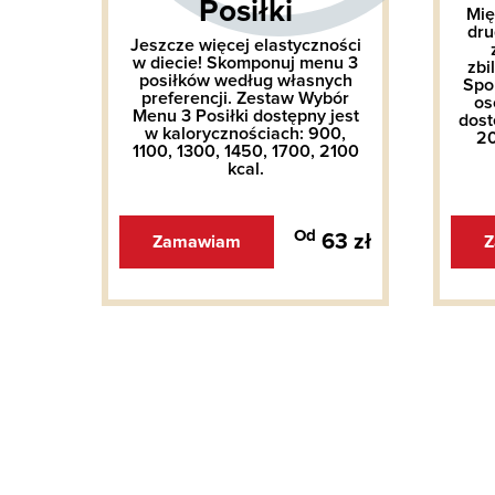
Posiłki
awaj
Mię
ox –
dru
Jeszcze więcej elastyczności
ch
w diecie! Skomponuj menu 3
zbi
posiłków według własnych
ych
Spo
preferencji. Zestaw Wybór
os
Menu 3 Posiłki dostępny jest
ach:
dost
w kalorycznościach: 900,
cal.
20
1100, 1300, 1450, 1700, 2100
kcal.
Od
9 zł
63 zł
Zamawiam
Z