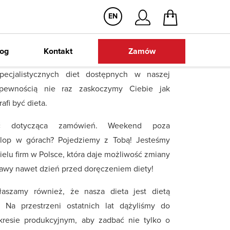
kochamy pomorze, że nieustannie powiększamy
EN
aw! Body Chief catering dietetyczny dostępny
to zróżnicowana propozycja kuchni z całego
ze darmowa dostawa
Dowóz autochło
w Rumi (woj.pomorskie) i okolicach. Dołącz do
dietetycznym wydaniu. Niezależnie czy
log
Kontakt
Zamów
adowolonych Klientów, zamów zestaw 5
dietę dla sportowców, dietę standardową czy
ych i pełnowartościowych dań na cały dzień i
pecjalistycznych diet dostępnych w naszej
zdrowiem, smakiem i wygodą. Zamów dietę
 pewnością nie raz zaskoczymy Ciebie jak
awdź jak to działa.
afi być dieta.
ing dietetyczny w Rumi
ość dotycząca zamówień. Weekend poza
lop w górach? Pojedziemy z Tobą! Jesteśmy
to działa
ielu firm w Polsce, która daje możliwość zmiany
dostawa zestawu dietetycznego wprost pod
tawy nawet dzień przed doręczeniem diety!
– to idea cateringu dietetycznego. Body Chief
aszamy również, że nasza dieta jest dietą
rynku i firma z doświadczeniem oferuje aż 19
. Na przestrzeni ostatnich lat dążyliśmy do
 pudełkowych oraz 2 linie detoksu sokowego.
resie produkcyjnym, aby zadbać nie tylko o