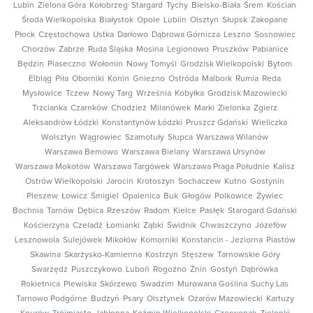
Lubin
Zielona Góra
Kołobrzeg
Stargard
Tychy
Bielsko-Biała
Śrem
Kościan
Środa Wielkopolska
Białystok
Opole
Lublin
Olsztyn
Słupsk
Zakopane
Płock
Częstochowa
Ustka
Darłowo
Dąbrowa Górnicza
Leszno
Sosnowiec
Chorzów
Zabrze
Ruda Śląska
Mosina
Legionowo
Pruszków
Pabianice
Będzin
Piaseczno
Wołomin
Nowy Tomyśl
Grodzisk Wielkopolski
Bytom
Elbląg
Piła
Oborniki
Konin
Gniezno
Ostróda
Malbork
Rumia
Reda
Mysłowice
Tczew
Nowy Targ
Września
Kobyłka
Grodzisk Mazowiecki
Trzcianka
Czarnków
Chodzież
Milanówek
Marki
Zielonka
Zgierz
Aleksandrów Łódzki
Konstantynów Łódzki
Pruszcz Gdański
Wieliczka
Wolsztyn
Wągrowiec
Szamotuły
Słupca
Warszawa Wilanów
Warszawa Bemowo
Warszawa Bielany
Warszawa Ursynów
Warszawa Mokotów
Warszawa Targówek
Warszawa Praga Południe
Kalisz
Ostrów Wielkopolski
Jarocin
Krotoszyn
Sochaczew
Kutno
Gostynin
Pleszew
Łowicz
Śmigiel
Opalenica
Buk
Głogów
Polkowice
Żywiec
Bochnia
Tarnów
Dębica
Rzeszów
Radom
Kielce
Pasłęk
Starogard Gdański
Kościerzyna
Czeladź
Łomianki
Ząbki
Świdnik
Chwaszczyno
Józefów
Lesznowola
Sulejówek
Mikołów
Komorniki
Konstancin - Jeziorna
Piastów
Skawina
Skarżysko-Kamienna
Kostrzyn
Stęszew
Tarnowskie Góry
Swarzędz
Puszczykowo
Luboń
Rogoźno
Żnin
Gostyń
Dąbrówka
Rokietnica
Plewiska
Skórzewo
Swadzim
Murowana Goślina
Suchy Las
Tarnowo Podgórne
Budzyń
Psary
Olsztynek
Ożarów Mazowiecki
Kartuzy