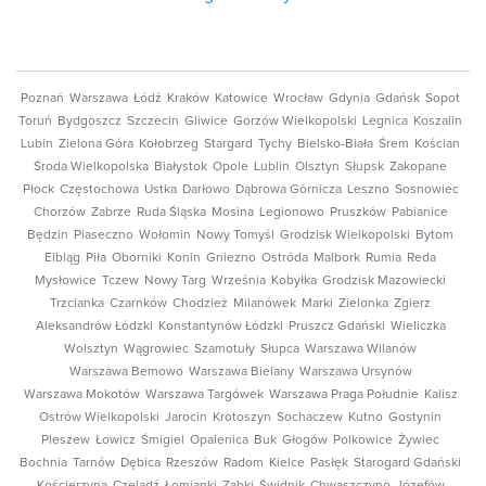
Poznań
Warszawa
Łódź
Kraków
Katowice
Wrocław
Gdynia
Gdańsk
Sopot
Toruń
Bydgoszcz
Szczecin
Gliwice
Gorzów Wielkopolski
Legnica
Koszalin
Lubin
Zielona Góra
Kołobrzeg
Stargard
Tychy
Bielsko-Biała
Śrem
Kościan
Środa Wielkopolska
Białystok
Opole
Lublin
Olsztyn
Słupsk
Zakopane
Płock
Częstochowa
Ustka
Darłowo
Dąbrowa Górnicza
Leszno
Sosnowiec
Chorzów
Zabrze
Ruda Śląska
Mosina
Legionowo
Pruszków
Pabianice
Będzin
Piaseczno
Wołomin
Nowy Tomyśl
Grodzisk Wielkopolski
Bytom
Elbląg
Piła
Oborniki
Konin
Gniezno
Ostróda
Malbork
Rumia
Reda
Mysłowice
Tczew
Nowy Targ
Września
Kobyłka
Grodzisk Mazowiecki
Trzcianka
Czarnków
Chodzież
Milanówek
Marki
Zielonka
Zgierz
Aleksandrów Łódzki
Konstantynów Łódzki
Pruszcz Gdański
Wieliczka
Wolsztyn
Wągrowiec
Szamotuły
Słupca
Warszawa Wilanów
Warszawa Bemowo
Warszawa Bielany
Warszawa Ursynów
Warszawa Mokotów
Warszawa Targówek
Warszawa Praga Południe
Kalisz
Ostrów Wielkopolski
Jarocin
Krotoszyn
Sochaczew
Kutno
Gostynin
Pleszew
Łowicz
Śmigiel
Opalenica
Buk
Głogów
Polkowice
Żywiec
Bochnia
Tarnów
Dębica
Rzeszów
Radom
Kielce
Pasłęk
Starogard Gdański
Kościerzyna
Czeladź
Łomianki
Ząbki
Świdnik
Chwaszczyno
Józefów