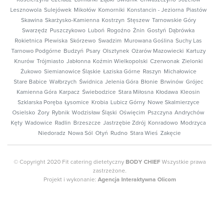
Lesznowola
Sulejówek
Mikołów
Komorniki
Konstancin - Jeziorna
Piastów
Skawina
Skarżysko-Kamienna
Kostrzyn
Stęszew
Tarnowskie Góry
Swarzędz
Puszczykowo
Luboń
Rogoźno
Żnin
Gostyń
Dąbrówka
Rokietnica
Plewiska
Skórzewo
Swadzim
Murowana Goślina
Suchy Las
Tarnowo Podgórne
Budzyń
Psary
Olsztynek
Ożarów Mazowiecki
Kartuzy
Knurów
Trójmiasto
Jabłonna
Koźmin Wielkopolski
Czerwonak
Zielonki
Żukowo
Siemianowice Śląskie
Łaziska Górne
Raszyn
Michałowice
Stare Babice
Wałbrzych
Świdnica
Jelenia Góra
Błonie
Brwinów
Grójec
Kamienna Góra
Karpacz
Świebodzice
Stara Miłosna
Kłodawa
Kleosin
Szklarska Poręba
Łysomice
Krobia
Lubicz Górny
Nowe Skalmierzyce
Osielsko
Żory
Rybnik
Wodzisław Śląski
Oświęcim
Pszczyna
Andrychów
Kęty
Wadowice
Radlin
Brzeszcze
Jastrzębie Zdrój
Konradowo
Modrzyca
Niedoradz
Nowa Sól
Otyń
Rudno
Stara Wieś
Zakęcie
© Copyright 2020 Fit catering dietetyczny
BODY CHIEF
Wszystkie prawa
zastrzeżone.
Projekt i wykonanie:
Agencja Interaktywna Olicom