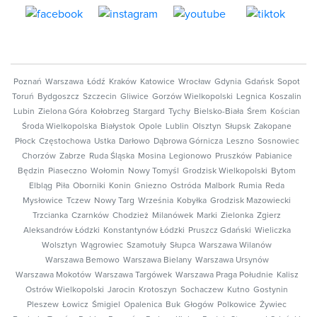
Poznań
Warszawa
Łódź
Kraków
Katowice
Wrocław
Gdynia
Gdańsk
Sopot
Toruń
Bydgoszcz
Szczecin
Gliwice
Gorzów Wielkopolski
Legnica
Koszalin
Lubin
Zielona Góra
Kołobrzeg
Stargard
Tychy
Bielsko-Biała
Śrem
Kościan
Środa Wielkopolska
Białystok
Opole
Lublin
Olsztyn
Słupsk
Zakopane
Płock
Częstochowa
Ustka
Darłowo
Dąbrowa Górnicza
Leszno
Sosnowiec
Chorzów
Zabrze
Ruda Śląska
Mosina
Legionowo
Pruszków
Pabianice
Będzin
Piaseczno
Wołomin
Nowy Tomyśl
Grodzisk Wielkopolski
Bytom
Elbląg
Piła
Oborniki
Konin
Gniezno
Ostróda
Malbork
Rumia
Reda
Mysłowice
Tczew
Nowy Targ
Września
Kobyłka
Grodzisk Mazowiecki
Trzcianka
Czarnków
Chodzież
Milanówek
Marki
Zielonka
Zgierz
Aleksandrów Łódzki
Konstantynów Łódzki
Pruszcz Gdański
Wieliczka
Wolsztyn
Wągrowiec
Szamotuły
Słupca
Warszawa Wilanów
Warszawa Bemowo
Warszawa Bielany
Warszawa Ursynów
Warszawa Mokotów
Warszawa Targówek
Warszawa Praga Południe
Kalisz
Ostrów Wielkopolski
Jarocin
Krotoszyn
Sochaczew
Kutno
Gostynin
Pleszew
Łowicz
Śmigiel
Opalenica
Buk
Głogów
Polkowice
Żywiec