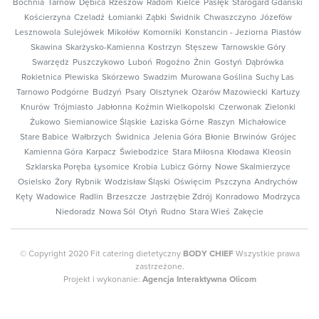
Bochnia
Tarnów
Dębica
Rzeszów
Radom
Kielce
Pasłęk
Starogard Gdański
Kościerzyna
Czeladź
Łomianki
Ząbki
Świdnik
Chwaszczyno
Józefów
Lesznowola
Sulejówek
Mikołów
Komorniki
Konstancin - Jeziorna
Piastów
Skawina
Skarżysko-Kamienna
Kostrzyn
Stęszew
Tarnowskie Góry
Swarzędz
Puszczykowo
Luboń
Rogoźno
Żnin
Gostyń
Dąbrówka
Rokietnica
Plewiska
Skórzewo
Swadzim
Murowana Goślina
Suchy Las
Tarnowo Podgórne
Budzyń
Psary
Olsztynek
Ożarów Mazowiecki
Kartuzy
Knurów
Trójmiasto
Jabłonna
Koźmin Wielkopolski
Czerwonak
Zielonki
Żukowo
Siemianowice Śląskie
Łaziska Górne
Raszyn
Michałowice
Stare Babice
Wałbrzych
Świdnica
Jelenia Góra
Błonie
Brwinów
Grójec
Kamienna Góra
Karpacz
Świebodzice
Stara Miłosna
Kłodawa
Kleosin
Szklarska Poręba
Łysomice
Krobia
Lubicz Górny
Nowe Skalmierzyce
Osielsko
Żory
Rybnik
Wodzisław Śląski
Oświęcim
Pszczyna
Andrychów
Kęty
Wadowice
Radlin
Brzeszcze
Jastrzębie Zdrój
Konradowo
Modrzyca
Niedoradz
Nowa Sól
Otyń
Rudno
Stara Wieś
Zakęcie
© Copyright 2020 Fit catering dietetyczny
BODY CHIEF
Wszystkie prawa
zastrzeżone.
Projekt i wykonanie:
Agencja Interaktywna Olicom