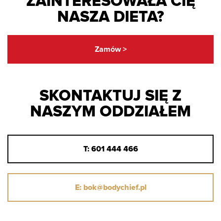
ZAINTERESOWAŁA CIĘ
NASZA DIETA?
Zamów >
SKONTAKTUJ SIĘ Z
NASZYM ODDZIAŁEM
T: 601 444 466
E: bok@bodychief.pl