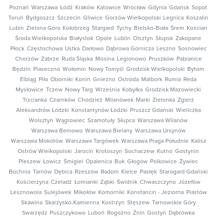
Poznań
Warszawa
Łódź
Kraków
Katowice
Wrocław
Gdynia
Gdańsk
Sopot
Toruń
Bydgoszcz
Szczecin
Gliwice
Gorzów Wielkopolski
Legnica
Koszalin
Lubin
Zielona Góra
Kołobrzeg
Stargard
Tychy
Bielsko-Biała
Śrem
Kościan
Środa Wielkopolska
Białystok
Opole
Lublin
Olsztyn
Słupsk
Zakopane
Płock
Częstochowa
Ustka
Darłowo
Dąbrowa Górnicza
Leszno
Sosnowiec
Chorzów
Zabrze
Ruda Śląska
Mosina
Legionowo
Pruszków
Pabianice
Będzin
Piaseczno
Wołomin
Nowy Tomyśl
Grodzisk Wielkopolski
Bytom
Elbląg
Piła
Oborniki
Konin
Gniezno
Ostróda
Malbork
Rumia
Reda
Mysłowice
Tczew
Nowy Targ
Września
Kobyłka
Grodzisk Mazowiecki
Trzcianka
Czarnków
Chodzież
Milanówek
Marki
Zielonka
Zgierz
Aleksandrów Łódzki
Konstantynów Łódzki
Pruszcz Gdański
Wieliczka
Wolsztyn
Wągrowiec
Szamotuły
Słupca
Warszawa Wilanów
Warszawa Bemowo
Warszawa Bielany
Warszawa Ursynów
Warszawa Mokotów
Warszawa Targówek
Warszawa Praga Południe
Kalisz
Ostrów Wielkopolski
Jarocin
Krotoszyn
Sochaczew
Kutno
Gostynin
Pleszew
Łowicz
Śmigiel
Opalenica
Buk
Głogów
Polkowice
Żywiec
Bochnia
Tarnów
Dębica
Rzeszów
Radom
Kielce
Pasłęk
Starogard Gdański
Kościerzyna
Czeladź
Łomianki
Ząbki
Świdnik
Chwaszczyno
Józefów
Lesznowola
Sulejówek
Mikołów
Komorniki
Konstancin - Jeziorna
Piastów
Skawina
Skarżysko-Kamienna
Kostrzyn
Stęszew
Tarnowskie Góry
Swarzędz
Puszczykowo
Luboń
Rogoźno
Żnin
Gostyń
Dąbrówka