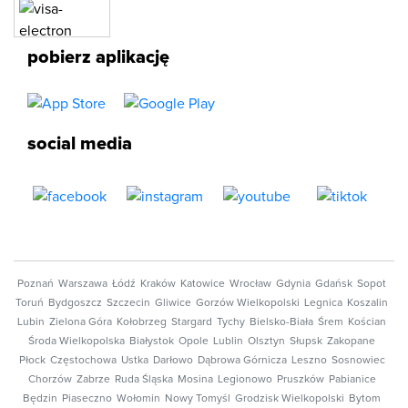
pobierz aplikację
social media
Poznań
Warszawa
Łódź
Kraków
Katowice
Wrocław
Gdynia
Gdańsk
Sopot
Toruń
Bydgoszcz
Szczecin
Gliwice
Gorzów Wielkopolski
Legnica
Koszalin
Lubin
Zielona Góra
Kołobrzeg
Stargard
Tychy
Bielsko-Biała
Śrem
Kościan
Środa Wielkopolska
Białystok
Opole
Lublin
Olsztyn
Słupsk
Zakopane
Płock
Częstochowa
Ustka
Darłowo
Dąbrowa Górnicza
Leszno
Sosnowiec
Chorzów
Zabrze
Ruda Śląska
Mosina
Legionowo
Pruszków
Pabianice
Będzin
Piaseczno
Wołomin
Nowy Tomyśl
Grodzisk Wielkopolski
Bytom