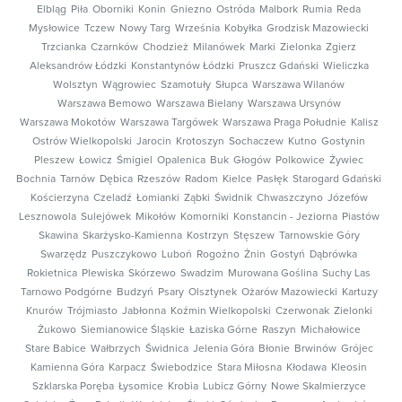
Elbląg
Piła
Oborniki
Konin
Gniezno
Ostróda
Malbork
Rumia
Reda
Mysłowice
Tczew
Nowy Targ
Września
Kobyłka
Grodzisk Mazowiecki
Trzcianka
Czarnków
Chodzież
Milanówek
Marki
Zielonka
Zgierz
Aleksandrów Łódzki
Konstantynów Łódzki
Pruszcz Gdański
Wieliczka
Wolsztyn
Wągrowiec
Szamotuły
Słupca
Warszawa Wilanów
Warszawa Bemowo
Warszawa Bielany
Warszawa Ursynów
Warszawa Mokotów
Warszawa Targówek
Warszawa Praga Południe
Kalisz
Ostrów Wielkopolski
Jarocin
Krotoszyn
Sochaczew
Kutno
Gostynin
Pleszew
Łowicz
Śmigiel
Opalenica
Buk
Głogów
Polkowice
Żywiec
Bochnia
Tarnów
Dębica
Rzeszów
Radom
Kielce
Pasłęk
Starogard Gdański
Kościerzyna
Czeladź
Łomianki
Ząbki
Świdnik
Chwaszczyno
Józefów
Lesznowola
Sulejówek
Mikołów
Komorniki
Konstancin - Jeziorna
Piastów
Skawina
Skarżysko-Kamienna
Kostrzyn
Stęszew
Tarnowskie Góry
Swarzędz
Puszczykowo
Luboń
Rogoźno
Żnin
Gostyń
Dąbrówka
Rokietnica
Plewiska
Skórzewo
Swadzim
Murowana Goślina
Suchy Las
Tarnowo Podgórne
Budzyń
Psary
Olsztynek
Ożarów Mazowiecki
Kartuzy
Knurów
Trójmiasto
Jabłonna
Koźmin Wielkopolski
Czerwonak
Zielonki
Żukowo
Siemianowice Śląskie
Łaziska Górne
Raszyn
Michałowice
Stare Babice
Wałbrzych
Świdnica
Jelenia Góra
Błonie
Brwinów
Grójec
Kamienna Góra
Karpacz
Świebodzice
Stara Miłosna
Kłodawa
Kleosin
Szklarska Poręba
Łysomice
Krobia
Lubicz Górny
Nowe Skalmierzyce