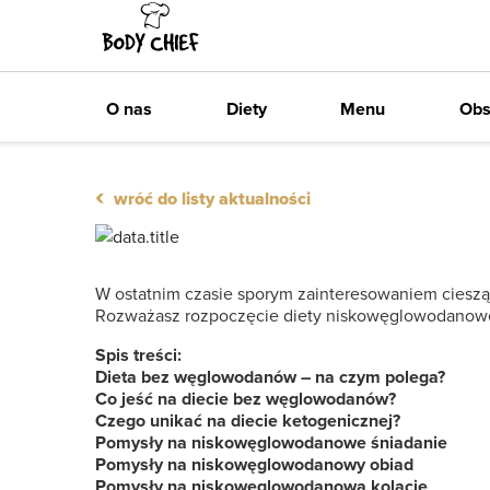
Zawsze darmowa dostawa
O nas
Diety
Menu
Obs
‹
wróć do listy aktualności
W ostatnim czasie sporym zainteresowaniem cieszą 
Rozważasz rozpoczęcie diety niskowęglowodanowej?
Spis treści:
Dieta bez węglowodanów – na czym polega?
Co jeść na diecie bez węglowodanów?
Czego unikać na diecie ketogenicznej?
Pomysły na niskowęglowodanowe śniadanie
Pomysły na niskowęglowodanowy obiad
Pomysły na niskowęglowodanową kolację