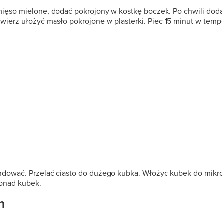
ęso mielone, dodać pokrojony w kostkę boczek. Po chwili doda
ierz ułożyć masło pokrojone w plasterki. Piec 15 minut w tempe
endować. Przelać ciasto do dużego kubka. Włożyć kubek do mik
ponad kubek.
m