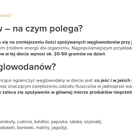
drowa?
 – na czym polega?
a się na zmniejszeniu ilości spożywanych węglowodanów przy
nym źródłem energii dla organizmu. Najpopularniejszym przykłade
w w tej diecie wynosi ok. 20-50 gramów na dzień
.
węglowodanów?
chcące ograniczyć węglowodany w diecie jest:
co jeść i w jakich
z znaczącym zwiększeniu udziału tłuszczów w jadłospisie warto
 zaleca się spożywanie w głównej mierze produktów nieprzetw
kuły, cukinia, kalafior, papryka, sałata, szpinak),
skawki, borówki, maliny, jagody),