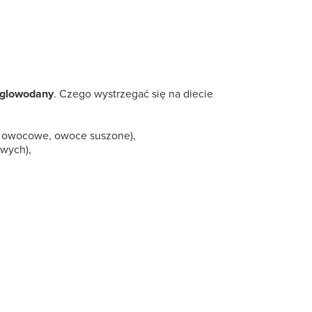
ęglowodany
. Czego wystrzegać się na diecie
ki owocowe, owoce suszone),
owych),