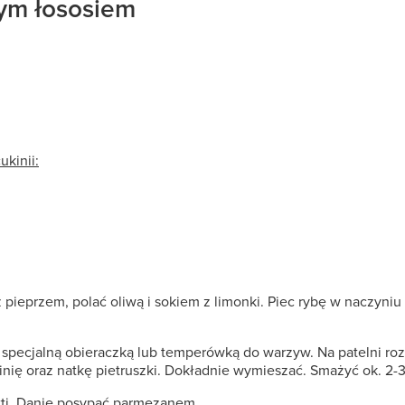
nym łososiem
ukinii:
 pieprzem, polać oliwą i sokiem z limonki. Piec rybę w naczyni
i specjalną obieraczką lub temperówką do warzyw. Na patelni ro
nię oraz natkę pietruszki. Dokładnie wymieszać. Smażyć ok. 2-3
ti. Danie posypać parmezanem.