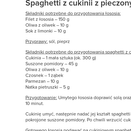
Spaghetti z cukinii z pieczo
Składniki potrzebne do przygotowania łososia:
Filet z łososia – 150 g
Oliwa z oliwek – 10 g
Sok z limonki – 10 g
Przyprawy:
sól, pieprz
Składniki potrzebne do przygotowania spaghetti z c
Cukinia – 1 mała sztuka (ok. 300 g)
Suszone pomidory – 45 g
Oliwa z oliwek – 10 g
Czosnek – 1 ząbek
Parmezan – 10 g
Natka pietruszki – 5 g
Przygotowanie:
Umytego łososia doprawić solą oraz
10 minut.
Cukinię umyć, następnie nadać jej kształt spaghett
pokrojone suszone pomidory. Po chwili wrzucić cuki
Gotowego łososia podawać na cukiniowym spaghet