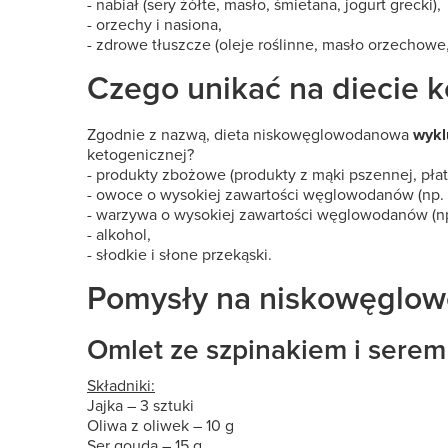
- nabiał (sery żółte, masło, śmietana, jogurt grecki),
- orzechy i nasiona,
- zdrowe tłuszcze (oleje roślinne, masło orzechowe
Czego unikać na diecie k
Zgodnie z nazwą, dieta niskowęglowodanowa
wykl
ketogenicznej?
- produkty zbożowe (produkty z mąki pszennej, płatk
- owoce o wysokiej zawartości węglowodanów (np. b
- warzywa o wysokiej zawartości węglowodanów (np.
- alkohol,
- słodkie i słone przekąski.
Pomysły na niskowęglow
Omlet ze szpinakiem i serem
Składniki:
Jajka – 3 sztuki
Oliwa z oliwek – 10 g
Ser gouda – 15 g