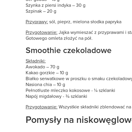
Szynka z piersi indyka – 30 g
Szpinak – 20 g
Przyprawy:
sól, pieprz, mielona słodka papryka
Przygotowanie:
Jajka wymieszać z przyprawami i st
Gotowego omleta złożyć na pół.
Smoothie czekoladowe
Składniki:
Awokado – 70 g
Kakao gorzkie – 10 g
Białko serwatkowe w proszku o smaku czekoladow
Nasiona chia – 10 g
Pełnotłuste mleczko kokosowe - ¼ szklanki
Napój migdałowy - ¾ szklanki
Przygotowanie:
Wszystkie składniki zblendować na
Pomysły na niskowęglo