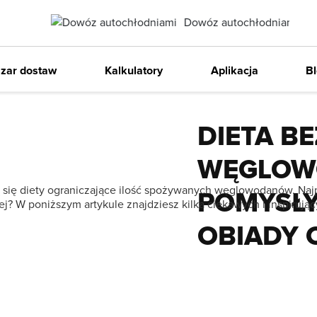
Dowóz autochłodniami
8/29/2023
Item
Zaws
2
zar dostaw
Kalkulatory
Aplikacja
B
Porady
of
2
DIETA BE
WĘGLOW
się diety ograniczające ilość spożywanych węglowodanów. Najpop
POMYSŁY
 W poniższym artykule znajdziesz kilka ciekawych i inspirują
OBIADY 