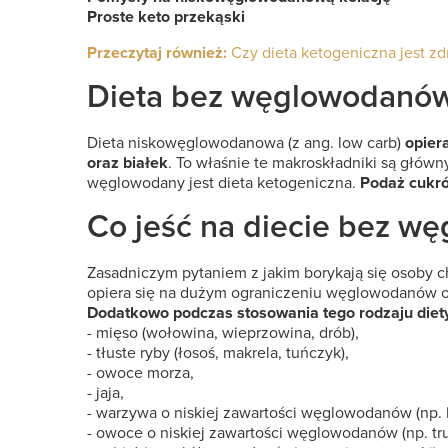
Proste keto przekąski
Przeczytaj również:
Czy dieta ketogeniczna jest z
Dieta bez węglowodanów
Dieta niskowęglowodanowa (z ang. low carb)
opier
oraz białek
. To właśnie te makroskładniki są głów
węglowodany jest dieta ketogeniczna.
Podaż cukró
Co jeść na diecie bez 
Zasadniczym pytaniem z jakim borykają się osoby 
opiera się na dużym ograniczeniu węglowodanów ora
Dodatkowo podczas stosowania tego rodzaju diety
- mięso (wołowina, wieprzowina, drób),
- tłuste ryby (łosoś, makrela, tuńczyk),
- owoce morza,
- jaja,
- warzywa o niskiej zawartości węglowodanów (np. bro
- owoce o niskiej zawartości węglowodanów (np. tru