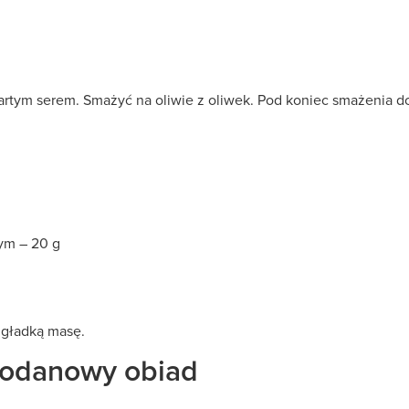
artym serem. Smażyć na oliwie z oliwek. Pod koniec smażenia d
ym – 20 g
 gładką masę.
wodanowy obiad