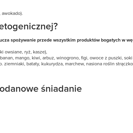
, awokado).
etogenicznej?
ucza spożywanie przede wszystkim produktów bogatych w w
i owsiane, ryż, kasze),
anan, mango, kiwi, arbuz, winogrono, figi, owoce z puszki, so
 ziemniaki, bataty, kukurydza, marchew, nasiona roślin strączk
odanowe śniadanie