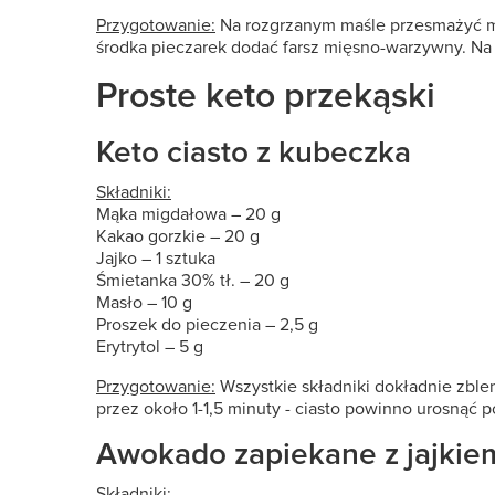
Przygotowanie:
Na rozgrzanym maśle przesmażyć mi
środka pieczarek dodać farsz mięsno-warzywny. Na w
Proste keto przekąski
Keto ciasto z kubeczka
Składniki:
Mąka migdałowa – 20 g
Kakao gorzkie – 20 g
Jajko – 1 sztuka
Śmietanka 30% tł. – 20 g
Masło – 10 g
Proszek do pieczenia – 2,5 g
Erytrytol – 5 g
Przygotowanie:
Wszystkie składniki dokładnie zbl
przez około 1-1,5 minuty - ciasto powinno urosnąć 
Awokado zapiekane z jajkie
Składniki: