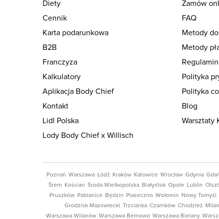
Diety
Zamów onl
Cennik
FAQ
Karta podarunkowa
Metody do
B2B
Metody pła
Franczyza
Regulamin
Kalkulatory
Polityka p
Aplikacja Body Chief
Polityka c
Kontakt
Blog
Lidl Polska
Warsztaty 
Lody Body Chief x Willisch
Poznań
Warszawa
Łódź
Kraków
Katowice
Wrocław
Gdynia
Gda
Śrem
Kościan
Środa Wielkopolska
Białystok
Opole
Lublin
Olsz
Pruszków
Pabianice
Będzin
Piaseczno
Wołomin
Nowy Tomyśl
Grodzisk Mazowiecki
Trzcianka
Czarnków
Chodzież
Mila
Warszawa Wilanów
Warszawa Bemowo
Warszawa Bielany
Warsz