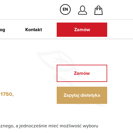
EN
ze darmowa dostawa
Dowóz autochło
log
Kontakt
Zamów
Zamów
 1750,
Zapytaj dietetyka
ycznego, a jednocześnie mieć możliwość wyboru