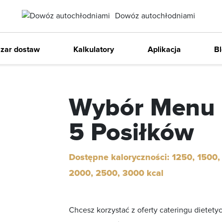
Dowóz autochłodniami
Item
Zaws
2
zar dostaw
Kalkulatory
Aplikacja
B
of
2
Wybór Menu
5 Posiłków
Dostępne kaloryczności: 1250, 1500,
2000, 2500, 3000
kcal
Chcesz korzystać z oferty cateringu dietet