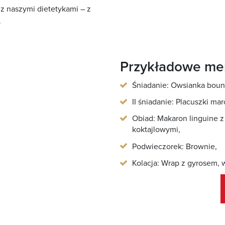
ę z naszymi dietetykami – z
.
Przykładowe m
Śniadanie:
Owsianka bount
II śniadanie: Placuszki m
Obiad: Makaron linguine z
koktajlowymi
,
Podwieczorek: Brownie
,
Kolacja:
Wrap z gyrosem, 