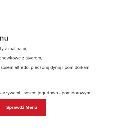
enu
y z malinami
,
archewkowe z ajvarem,
 sosem alfredo, pieczoną dynią i pomidorkami
warzywami i sosem jogurtowo - pomidorowym
.
Sprawdź Menu