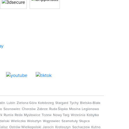
alin
Lubin
Zielona Góra
Kołobrzeg
Stargard
Tychy
Bielsko-Biała
no
Sosnowiec
Chorzów
Zabrze
Ruda Śląska
Mosina
Legionowo
rk
Rumia
Reda
Mysłowice
Tczew
Nowy Targ
Września
Kobyłka
dański
Wieliczka
Wolsztyn
Wągrowiec
Szamotuły
Słupca
Kalisz
Ostrów Wielkopolski
Jarocin
Krotoszyn
Sochaczew
Kutno