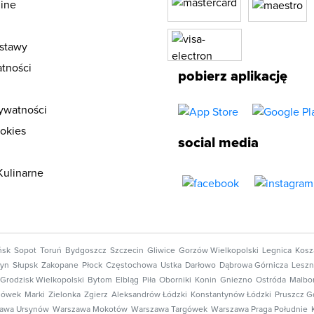
ine
stawy
tności
pobierz aplikację
rywatności
ookies
social media
Kulinarne
ńsk
Sopot
Toruń
Bydgoszcz
Szczecin
Gliwice
Gorzów Wielkopolski
Legnica
Kosz
tyn
Słupsk
Zakopane
Płock
Częstochowa
Ustka
Darłowo
Dąbrowa Górnicza
Lesz
Grodzisk Wielkopolski
Bytom
Elbląg
Piła
Oborniki
Konin
Gniezno
Ostróda
Malbo
nówek
Marki
Zielonka
Zgierz
Aleksandrów Łódzki
Konstantynów Łódzki
Pruszcz G
awa Ursynów
Warszawa Mokotów
Warszawa Targówek
Warszawa Praga Południe