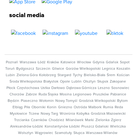
social media
Poznań
Warszawa
Łódź
Kraków
Katowice
Wrocław
Gdynia
Gdańsk
Sopot
Toruń
Bydgoszcz
Szczecin
Gliwice
Gorzów Wielkopolski
Legnica
Koszalin
Lubin
Zielona Góra
Kołobrzeg
Stargard
Tychy
Bielsko-Biała
Śrem
Kościan
Środa Wielkopolska
Białystok
Opole
Lublin
Olsztyn
Słupsk
Zakopane
Płock
Częstochowa
Ustka
Darłowo
Dąbrowa Górnicza
Leszno
Sosnowiec
Chorzów
Zabrze
Ruda Śląska
Mosina
Legionowo
Pruszków
Pabianice
Będzin
Piaseczno
Wołomin
Nowy Tomyśl
Grodzisk Wielkopolski
Bytom
Elbląg
Piła
Oborniki
Konin
Gniezno
Ostróda
Malbork
Rumia
Reda
Mysłowice
Tczew
Nowy Targ
Września
Kobyłka
Grodzisk Mazowiecki
Trzcianka
Czarnków
Chodzież
Milanówek
Marki
Zielonka
Zgierz
Aleksandrów Łódzki
Konstantynów Łódzki
Pruszcz Gdański
Wieliczka
Wolsztyn
Wągrowiec
Szamotuły
Słupca
Warszawa Wilanów