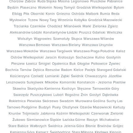
Chorzów
Zabrze
Ruda Śląska
Mosina
Legionowo
Pruszków
Pabianice
Będzin
Piaseczno
Wołomin
Nowy Tomyśl
Grodzisk Wielkopolski
Bytom
Elbląg
Piła
Oborniki
Konin
Gniezno
Ostróda
Malbork
Rumia
Reda
Mysłowice
Tczew
Nowy Targ
Września
Kobyłka
Grodzisk Mazowiecki
Trzcianka
Czarnków
Chodzież
Milanówek
Marki
Zielonka
Zgierz
Aleksandrów Łódzki
Konstantynów Łódzki
Pruszcz Gdański
Wieliczka
Wolsztyn
Wągrowiec
Szamotuły
Słupca
Warszawa Wilanów
Warszawa Bemowo
Warszawa Bielany
Warszawa Ursynów
Warszawa Mokotów
Warszawa Targówek
Warszawa Praga Południe
Kalisz
Ostrów Wielkopolski
Jarocin
Krotoszyn
Sochaczew
Kutno
Gostynin
Pleszew
Łowicz
Śmigiel
Opalenica
Buk
Głogów
Polkowice
Żywiec
Bochnia
Tarnów
Dębica
Rzeszów
Radom
Kielce
Pasłęk
Starogard Gdański
Kościerzyna
Czeladź
Łomianki
Ząbki
Świdnik
Chwaszczyno
Józefów
Lesznowola
Sulejówek
Mikołów
Komorniki
Konstancin - Jeziorna
Piastów
Skawina
Skarżysko-Kamienna
Kostrzyn
Stęszew
Tarnowskie Góry
Swarzędz
Puszczykowo
Luboń
Rogoźno
Żnin
Gostyń
Dąbrówka
Rokietnica
Plewiska
Skórzewo
Swadzim
Murowana Goślina
Suchy Las
Tarnowo Podgórne
Budzyń
Psary
Olsztynek
Ożarów Mazowiecki
Kartuzy
Knurów
Trójmiasto
Jabłonna
Koźmin Wielkopolski
Czerwonak
Zielonki
Żukowo
Siemianowice Śląskie
Łaziska Górne
Raszyn
Michałowice
Stare Babice
Wałbrzych
Świdnica
Jelenia Góra
Błonie
Brwinów
Grójec
Kamienna Góra
Karpacz
Świebodzice
Stara Miłosna
Kłodawa
Kleosin