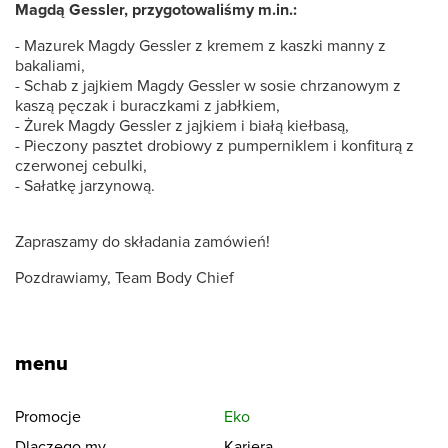
Magdą Gessler, przygotowaliśmy m.in.:
- Mazurek Magdy Gessler z kremem z kaszki manny z
bakaliami,
- Schab z jajkiem Magdy Gessler w sosie chrzanowym z
kaszą pęczak i buraczkami z jabłkiem,
- Żurek Magdy Gessler z jajkiem i białą kiełbasą,
- Pieczony pasztet drobiowy z pumperniklem i konfiturą z
czerwonej cebulki,
- Sałatkę jarzynową.
Zapraszamy do składania zamówień!
Pozdrawiamy, Team Body Chief
menu
Promocje
Eko
Dlaczego my
Kariera