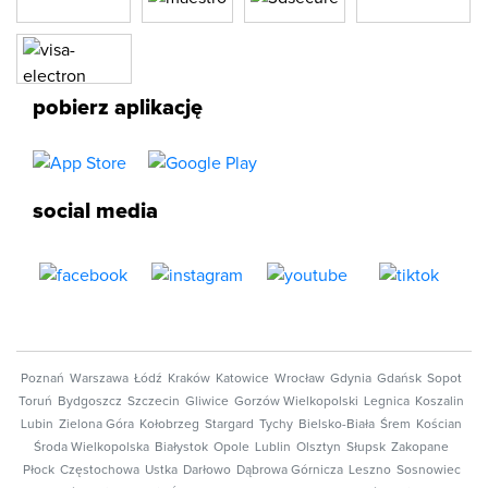
pobierz aplikację
social media
Poznań
Warszawa
Łódź
Kraków
Katowice
Wrocław
Gdynia
Gdańsk
Sopot
Toruń
Bydgoszcz
Szczecin
Gliwice
Gorzów Wielkopolski
Legnica
Koszalin
Lubin
Zielona Góra
Kołobrzeg
Stargard
Tychy
Bielsko-Biała
Śrem
Kościan
Środa Wielkopolska
Białystok
Opole
Lublin
Olsztyn
Słupsk
Zakopane
Płock
Częstochowa
Ustka
Darłowo
Dąbrowa Górnicza
Leszno
Sosnowiec