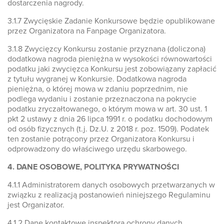
dostarczenia nagrody.
3.1.7 Zwycięskie Zadanie Konkursowe będzie opublikowane
przez Organizatora na Fanpage Organizatora.
3.1.8 Zwycięzcy Konkursu zostanie przyznana (doliczona)
dodatkowa nagroda pieniężna w wysokości równowartości
podatku jaki zwycięzca Konkursu jest zobowiązany zapłacić
z tytułu wygranej w Konkursie. Dodatkowa nagroda
pieniężna, o której mowa w zdaniu poprzednim, nie
podlega wydaniu i zostanie przeznaczona na pokrycie
podatku zryczałtowanego, o którym mowa w art. 30 ust. 1
pkt 2 ustawy z dnia 26 lipca 1991 r. o podatku dochodowym
od osób fizycznych (t.j. Dz.U. z 2018 r. poz. 1509). Podatek
ten zostanie potrącony przez Organizatora Konkursu i
odprowadzony do właściwego urzędu skarbowego.
4. DANE OSOBOWE, POLITYKA PRYWATNOŚCI
4.1.1 Administratorem danych osobowych przetwarzanych w
związku z realizacją postanowień niniejszego Regulaminu
jest Organizator.
4.1.2 Dane kontaktowe inspektora ochrony danych