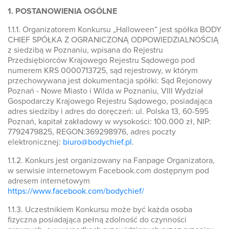
1. POSTANOWIENIA OGÓLNE
1.1.1. Organizatorem Konkursu „Halloween” jest spółka BODY
CHIEF SPÓŁKA Z OGRANICZONĄ ODPOWIEDZIALNOŚCIĄ
z siedzibą w Poznaniu, wpisana do Rejestru
Przedsiębiorców Krajowego Rejestru Sądowego pod
numerem KRS 0000713725, sąd rejestrowy, w którym
przechowywana jest dokumentacja spółki: Sąd Rejonowy
Poznań - Nowe Miasto i Wilda w Poznaniu, VIII Wydział
Gospodarczy Krajowego Rejestru Sądowego, posiadająca
adres siedziby i adres do doręczeń: ul. Polska 13, 60-595
Poznań, kapitał zakładowy w wysokości: 100.000 zł, NIP:
7792479825, REGON:369298976, adres poczty
elektronicznej:
biuro@bodychief.pl
.
1.1.2. Konkurs jest organizowany na Fanpage Organizatora,
w serwisie internetowym Facebook.com dostępnym pod
adresem internetowym
https://www.facebook.com/bodychief/
1.1.3. Uczestnikiem Konkursu może być każda osoba
fizyczna posiadająca pełną zdolność do czynności