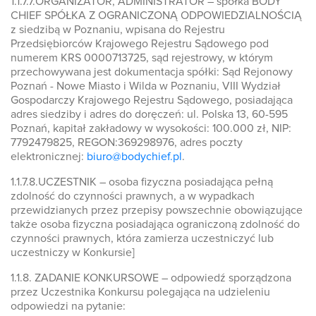
1.1.7.7.ORGANIZATOR, ADMINISTRATOR – spółka BODY
CHIEF SPÓŁKA Z OGRANICZONĄ ODPOWIEDZIALNOŚCIĄ
z siedzibą w Poznaniu, wpisana do Rejestru
Przedsiębiorców Krajowego Rejestru Sądowego pod
numerem KRS 0000713725, sąd rejestrowy, w którym
przechowywana jest dokumentacja spółki: Sąd Rejonowy
Poznań - Nowe Miasto i Wilda w Poznaniu, VIII Wydział
Gospodarczy Krajowego Rejestru Sądowego, posiadająca
adres siedziby i adres do doręczeń: ul. Polska 13, 60-595
Poznań, kapitał zakładowy w wysokości: 100.000 zł, NIP:
7792479825, REGON:369298976, adres poczty
elektronicznej:
biuro@bodychief.pl
.
1.1.7.8.UCZESTNIK – osoba fizyczna posiadająca pełną
zdolność do czynności prawnych, a w wypadkach
przewidzianych przez przepisy powszechnie obowiązujące
także osoba fizyczna posiadająca ograniczoną zdolność do
czynności prawnych, która zamierza uczestniczyć lub
uczestniczy w Konkursie]
1.1.8. ZADANIE KONKURSOWE – odpowiedź sporządzona
przez Uczestnika Konkursu polegająca na udzieleniu
odpowiedzi na pytanie: