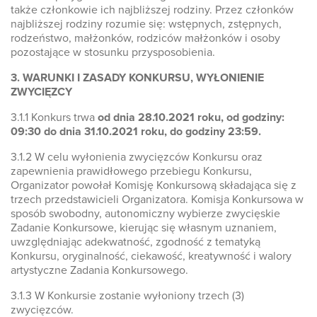
także członkowie ich najbliższej rodziny. Przez członków
najbliższej rodziny rozumie się: wstępnych, zstępnych,
rodzeństwo, małżonków, rodziców małżonków i osoby
pozostające w stosunku przysposobienia.
3. WARUNKI I ZASADY KONKURSU, WYŁONIENIE
ZWYCIĘZCY
3.1.1 Konkurs trwa
od dnia 28.10.2021 roku, od godziny:
09:30 do dnia 31.10.2021 roku, do godziny 23:59.
3.1.2 W celu wyłonienia zwycięzców Konkursu oraz
zapewnienia prawidłowego przebiegu Konkursu,
Organizator powołał Komisję Konkursową składająca się z
trzech przedstawicieli Organizatora. Komisja Konkursowa w
sposób swobodny, autonomiczny wybierze zwycięskie
Zadanie Konkursowe, kierując się własnym uznaniem,
uwzględniając adekwatność, zgodność z tematyką
Konkursu, oryginalność, ciekawość, kreatywność i walory
artystyczne Zadania Konkursowego.
3.1.3 W Konkursie zostanie wyłoniony trzech (3)
zwycięzców.