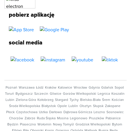
pobierz aplikację
social media
Poznań
Warszawa
Łódź
Kraków
Katowice
Wrocław
Gdynia
Gdańsk
Sopot
Toruń
Bydgoszcz
Szczecin
Gliwice
Gorzów Wielkopolski
Legnica
Koszalin
Lubin
Zielona Góra
Kołobrzeg
Stargard
Tychy
Bielsko-Biała
Śrem
Kościan
Środa Wielkopolska
Białystok
Opole
Lublin
Olsztyn
Słupsk
Zakopane
Płock
Częstochowa
Ustka
Darłowo
Dąbrowa Górnicza
Leszno
Sosnowiec
Chorzów
Zabrze
Ruda Śląska
Mosina
Legionowo
Pruszków
Pabianice
Będzin
Piaseczno
Wołomin
Nowy Tomyśl
Grodzisk Wielkopolski
Bytom
Elbląg
Piła
Oborniki
Konin
Gniezno
Ostróda
Malbork
Rumia
Reda