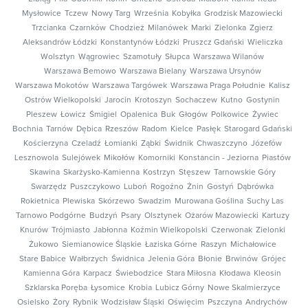
Mysłowice
Tczew
Nowy Targ
Września
Kobyłka
Grodzisk Mazowiecki
Trzcianka
Czarnków
Chodzież
Milanówek
Marki
Zielonka
Zgierz
Aleksandrów Łódzki
Konstantynów Łódzki
Pruszcz Gdański
Wieliczka
Wolsztyn
Wągrowiec
Szamotuły
Słupca
Warszawa Wilanów
Warszawa Bemowo
Warszawa Bielany
Warszawa Ursynów
Warszawa Mokotów
Warszawa Targówek
Warszawa Praga Południe
Kalisz
Ostrów Wielkopolski
Jarocin
Krotoszyn
Sochaczew
Kutno
Gostynin
Pleszew
Łowicz
Śmigiel
Opalenica
Buk
Głogów
Polkowice
Żywiec
Bochnia
Tarnów
Dębica
Rzeszów
Radom
Kielce
Pasłęk
Starogard Gdański
Kościerzyna
Czeladź
Łomianki
Ząbki
Świdnik
Chwaszczyno
Józefów
Lesznowola
Sulejówek
Mikołów
Komorniki
Konstancin - Jeziorna
Piastów
Skawina
Skarżysko-Kamienna
Kostrzyn
Stęszew
Tarnowskie Góry
Swarzędz
Puszczykowo
Luboń
Rogoźno
Żnin
Gostyń
Dąbrówka
Rokietnica
Plewiska
Skórzewo
Swadzim
Murowana Goślina
Suchy Las
Tarnowo Podgórne
Budzyń
Psary
Olsztynek
Ożarów Mazowiecki
Kartuzy
Knurów
Trójmiasto
Jabłonna
Koźmin Wielkopolski
Czerwonak
Zielonki
Żukowo
Siemianowice Śląskie
Łaziska Górne
Raszyn
Michałowice
Stare Babice
Wałbrzych
Świdnica
Jelenia Góra
Błonie
Brwinów
Grójec
Kamienna Góra
Karpacz
Świebodzice
Stara Miłosna
Kłodawa
Kleosin
Szklarska Poręba
Łysomice
Krobia
Lubicz Górny
Nowe Skalmierzyce
Osielsko
Żory
Rybnik
Wodzisław Śląski
Oświęcim
Pszczyna
Andrychów