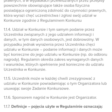
prawnych, a w wypadkach przewidzianych przez przepisy
powszechnie obowiązujące także osoba fizyczna
posiadająca ograniczoną zdolność do czynności prawnych,
która wyrazi chęć uczestnictwa i zgłosi swój udział w
Konkursie zgodnie z Regulaminem Konkursu
1.1.4. Udział w Konkursie i tym samym podanie przez
Uczestnika związanych z jego udziałem informacji i
danych, w tym danych osobowych, jest dobrowolny. W
przypadku jednak wyrażenia przez Uczestnika chęci
udziału w Konkursie – podanie informacji i danych może
być konieczne do jego udziału w Konkursie (np. do odbioru
nagrody). Regulamin określa zakres wymaganych danych
i warunków, których spełnienie jest konieczne do udziału
Uczestnika w Konkursie.
1.1.5. Uczestnik może w każdej chwili zrezygnować z
udziału w Konkursie powiadamiając o tym Organizatora lub
usuwając swoje Zadanie Konkursowe.
1.1.6. Sponsorem nagród w Konkursie jest Organizator.
1.1.7.
Definicje – pojęcia użyte w Regulaminie oznaczają: