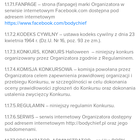
1.1.7.1.FANPAGE – strona (fanpage) marki Organizatora w
serwisie internetowym Facebook.com dostępna pod
adresem internetowym
https://www.facebook.com/bodychief
1.1.7.2.KODEKS CYWILNY – ustawa kodeks cywilny z dnia 23
kwietnia 1964 r. (Dz.U. Nr 16, poz. 93 ze zm.).
1.1.7.3.KONKURS, KONKURS Halloween – niniejszy konkurs
organizowany przez Organizatora zgodnie z Regulaminem.
1.1.7.4.KOMISJA KONKURSOWA – komisja powołana przez
Organizatora celem zapewnienia prawidłowej organizacji i
przebiegu Konkursu, w szczególności w celu dokonania
oceny prawidłowości zgłoszeń do Konkursu oraz dokonania
ustalenia zwycięzcy Konkursu.
1.1.7.5.REGULAMIN – niniejszy regulamin Konkursu.
1.1.7.6.SERWIS – serwis internetowy Organizatora dostępny
pod adresem internetowym http://bodychief.pl oraz jego
subdomenami.