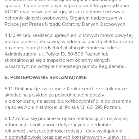
sposób i trybie określonym w przepisach Rozporządzenia
RODO oraz prawa polskiego, w szczególności ustawy o
ochronie danych osobowych. Organem nadzorczym w
Polsce jest Prezes Urzędu Ochrony Danych Osobowych.
4.1.10 W celu realizacji uprawnień, o których mowa powyżej
można przesłać stosowną wiadomość pocztą elektroniczną
na adres: biuro@bodychief.pl albo pisemnie na adres
Administratora: ul. Polska 13, 60-595 Poznań lub
skontaktować się z inspektorem ochrony danych
wskazanym na wstępie niniejszego punktu Regulaminu.
5. POSTĘPOWANIE REKLAMACYJNE
5.1.1. Reklamacje związane z Konkursem Uczestnik może
składać na przykład za pośrednictwem poczty
elektronicznej na adres: biuro@bodychief.pl albo pisemnie
na adres Administratora: ul. Polska 13, 60-595 Poznań.
5.1.2 Zaleca się podanie w opisie reklamacji jak najwięcej
informacji i okoliczności dotyczących przedmiotu
reklamacji, w szczególności rodzaju i daty wystąpienia
nieprawidłowości oraz danych kontaktowych – ułatwi to i