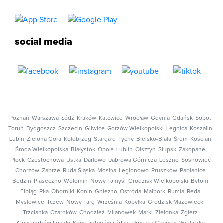
social media
Poznań
Warszawa
Łódź
Kraków
Katowice
Wrocław
Gdynia
Gdańsk
Sopot
Toruń
Bydgoszcz
Szczecin
Gliwice
Gorzów Wielkopolski
Legnica
Koszalin
Lubin
Zielona Góra
Kołobrzeg
Stargard
Tychy
Bielsko-Biała
Śrem
Kościan
Środa Wielkopolska
Białystok
Opole
Lublin
Olsztyn
Słupsk
Zakopane
Płock
Częstochowa
Ustka
Darłowo
Dąbrowa Górnicza
Leszno
Sosnowiec
Chorzów
Zabrze
Ruda Śląska
Mosina
Legionowo
Pruszków
Pabianice
Będzin
Piaseczno
Wołomin
Nowy Tomyśl
Grodzisk Wielkopolski
Bytom
Elbląg
Piła
Oborniki
Konin
Gniezno
Ostróda
Malbork
Rumia
Reda
Mysłowice
Tczew
Nowy Targ
Września
Kobyłka
Grodzisk Mazowiecki
Trzcianka
Czarnków
Chodzież
Milanówek
Marki
Zielonka
Zgierz