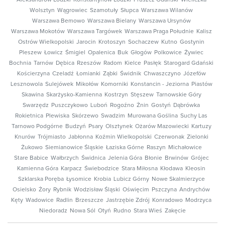
Aleksandrów Łódzki
Konstantynów Łódzki
Pruszcz Gdański
Wieliczka
Wolsztyn
Wągrowiec
Szamotuły
Słupca
Warszawa Wilanów
Warszawa Bemowo
Warszawa Bielany
Warszawa Ursynów
Warszawa Mokotów
Warszawa Targówek
Warszawa Praga Południe
Kalisz
Ostrów Wielkopolski
Jarocin
Krotoszyn
Sochaczew
Kutno
Gostynin
Pleszew
Łowicz
Śmigiel
Opalenica
Buk
Głogów
Polkowice
Żywiec
Bochnia
Tarnów
Dębica
Rzeszów
Radom
Kielce
Pasłęk
Starogard Gdański
Kościerzyna
Czeladź
Łomianki
Ząbki
Świdnik
Chwaszczyno
Józefów
Lesznowola
Sulejówek
Mikołów
Komorniki
Konstancin - Jeziorna
Piastów
Skawina
Skarżysko-Kamienna
Kostrzyn
Stęszew
Tarnowskie Góry
Swarzędz
Puszczykowo
Luboń
Rogoźno
Żnin
Gostyń
Dąbrówka
Rokietnica
Plewiska
Skórzewo
Swadzim
Murowana Goślina
Suchy Las
Tarnowo Podgórne
Budzyń
Psary
Olsztynek
Ożarów Mazowiecki
Kartuzy
Knurów
Trójmiasto
Jabłonna
Koźmin Wielkopolski
Czerwonak
Zielonki
Żukowo
Siemianowice Śląskie
Łaziska Górne
Raszyn
Michałowice
Stare Babice
Wałbrzych
Świdnica
Jelenia Góra
Błonie
Brwinów
Grójec
Kamienna Góra
Karpacz
Świebodzice
Stara Miłosna
Kłodawa
Kleosin
Szklarska Poręba
Łysomice
Krobia
Lubicz Górny
Nowe Skalmierzyce
Osielsko
Żory
Rybnik
Wodzisław Śląski
Oświęcim
Pszczyna
Andrychów
Kęty
Wadowice
Radlin
Brzeszcze
Jastrzębie Zdrój
Konradowo
Modrzyca
Niedoradz
Nowa Sól
Otyń
Rudno
Stara Wieś
Zakęcie