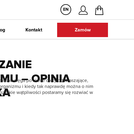
EN
ze darmowa dostawa
Dowóz autochło
log
Kontakt
Zamów
ZANIE
MU – OPINIA
e osób sięga po różne diety odkwaszające,
organizmu i kiedy tak naprawdę można o nim
KA
zelkie wątpliwości postaramy się rozwiać w