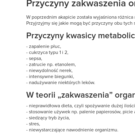
Przyczyny zakwaszenia 
W poprzednim akapicie została wyjaśniona różnica
Przyjrzyjmy się jakie mogą być przyczyny obu tych 
Przyczyny kwasicy metabolic
- zapalenie płuc,
- cukrzyca typu 1 i 2,
- sepsa,
- zatrucie np. etanolem,
- niewydolność nerek,
- intensywne biegunki,
- nadużywanie niektórych leków.
W teorii „zakwaszenia” organ
- nieprawidłowa dieta, czyli spożywanie dużej iloś
- stosowanie używek np. palenie papierosów, picie 
- siedzący tryb życia,
- stres,
- niewystarczające nawodnienie organizmu.