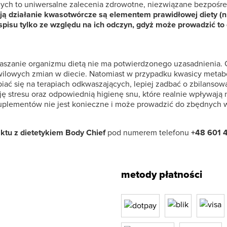
onych to uniwersalne zalecenia zdrowotne, niezwiązane bezpo
ją działanie kwasotwórcze są elementem prawidłowej diety (np.
ospisu tylko ze względu na ich odczyn, gdyż może prowadzić 
szanie organizmu dietą nie ma potwierdzonego uzasadnienia. C
hwilowych zmian w diecie. Natomiast w przypadku kwasicy metabo
upiać się na terapiach odkwaszających, lepiej zadbać o zbilans
ję stresu oraz odpowiednią higienę snu, które realnie wpływaj
i suplementów nie jest konieczne i może prowadzić do zbędnych
tu z dietetykiem Body Chief
pod numerem telefonu
+48 601 
metody płatności