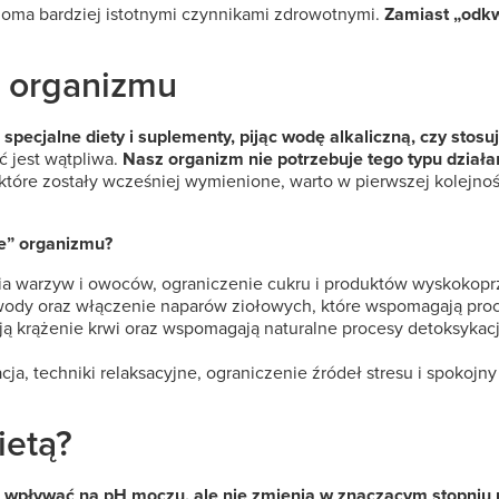
oma bardziej istotnymi czynnikami zdrowotnymi.
Zamiast „odkw
 organizmu
pecjalne diety i suplementy, pijąc wodę alkaliczną, czy stosu
ć jest wątpliwa.
Nasz organizm nie potrzebuje tego typu działa
tóre zostały wcześniej wymienione, warto w pierwszej kolejnoś
e” organizmu?
cia warzyw i owoców, ograniczenie cukru i produktów wyskokop
i wody oraz włączenie naparów ziołowych, które wspomagają pro
ają krążenie krwi oraz wspomagają naturalne procesy detoksykac
cja, techniki relaksacyjne, ograniczenie źródeł stresu i spokoj
ietą?
wpływać na pH moczu, ale nie zmienia w znaczącym stopniu 