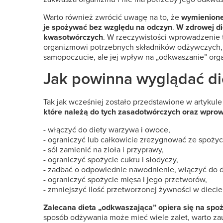
Warto również zwrócić uwagę na to, że
wymienione 
je spożywać bez względu na odczyn
.
W zdrowej di
kwasotwórczych
. W rzeczywistości wprowadzenie 
organizmowi potrzebnych składników odżywczych, b
samopoczucie, ale jej wpływ na „odkwaszanie” org
Jak powinna wyglądać di
Tak jak wcześniej zostało przedstawione w artykul
które należą do tych zasadotwórczych oraz wpro
- włączyć do diety warzywa i owoce,
- ograniczyć lub całkowicie zrezygnować ze spożyc
- sól zamienić na zioła i przyprawy,
- ograniczyć spożycie cukru i słodyczy,
- zadbać o odpowiednie nawodnienie, włączyć do di
- ograniczyć spożycie mięsa i jego przetworów,
- zmniejszyć ilość przetworzonej żywności w diecie
Zalecana dieta „odkwaszająca” opiera się na spoż
sposób odżywania może mieć wiele zalet, warto zau