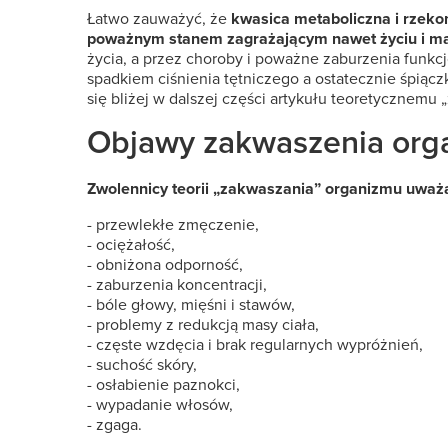
Łatwo zauważyć, że
kwasica metaboliczna i rzek
poważnym stanem zagrażającym nawet życiu i ma
życia, a przez choroby i poważne zaburzenia funkc
spadkiem ciśnienia tętniczego a ostatecznie śpiąc
się bliżej w dalszej części artykułu teoretycznemu 
Objawy zakwaszenia org
Zwolennicy teorii „zakwaszania” organizmu uważaj
- przewlekłe zmęczenie,
- ociężałość,
- obniżona odporność,
- zaburzenia koncentracji,
- bóle głowy, mięśni i stawów,
- problemy z redukcją masy ciała,
- częste wzdęcia i brak regularnych wypróżnień,
- suchość skóry,
- osłabienie paznokci,
- wypadanie włosów,
- zgaga.