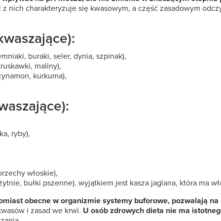
 z nich charakteryzuje się kwasowym, a część zasadowym odczy
kwaszające):
mniaki, buraki, seler, dynia, szpinak),
ruskawki, maliny),
, cynamon, kurkuma),
waszające):
ka, ryby),
orzechy włoskie),
ytnie, bułki pszenne), wyjątkiem jest kasza jaglana, która ma w
omiast obecne w organizmie systemy buforowe, pozwalają n
 kwasów i zasad we krwi.
U osób zdrowych dieta nie ma istotne
zania.