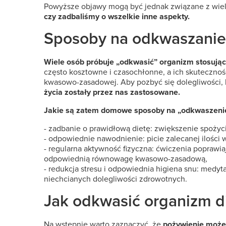
Powyższe objawy mogą być jednak związane z wiel
czy zadbaliśmy o wszelkie inne aspekty.
Sposoby na odkwaszanie
Wiele osób próbuje „odkwasić” organizm stosując s
często kosztowne i czasochłonne, a ich skutecznoś
kwasowo-zasadowej. Aby pozbyć się dolegliwości, k
życia zostały przez nas zastosowane.
Jakie są zatem domowe sposoby na „odkwaszeni
- zadbanie o prawidłową dietę: zwiększenie spoży
- odpowiednie nawodnienie: picie zalecanej ilośc
- regularna aktywność fizyczna: ćwiczenia poprawi
odpowiednią równowagę kwasowo-zasadową,
- redukcja stresu i odpowiednia higiena snu: medyta
niechcianych dolegliwości zdrowotnych.
Jak odkwasić organizm d
Na wstępnie warto zaznaczyć, że
pożywienie może 