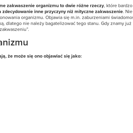
ome zakwaszenie organizmu to dwie różne rzeczy
, które bardz
 zdecydowanie inne przyczyny niż mityczne zakwaszenie
. Ni
jonowania organizmu. Objawia się m.in. zaburzeniami świadomoś
zką, dlatego nie należy bagatelizować tego stanu. Gdy znamy ju
„zakwaszeniu”.
anizmu
ą, że może się ono objawiać się jako: