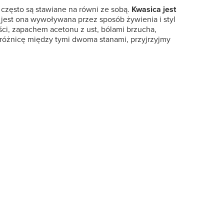
o często są stawiane na równi ze sobą.
Kwasica jest
e jest ona wywoływana przez sposób żywienia i styl
ci, zapachem acetonu z ust, bólami brzucha,
ż różnicę między tymi dwoma stanami, przyjrzyjmy