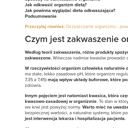
Jak odkwasić organizm dietą?
Jak powinna wyglądać dieta odkwaszająca?
Podsumowanie
Przeczytaj również:
Oczyszczanie organizmu - powi
Czym jest zakwaszenie o
Według teorii zakwaszenia, różne produkty spoży
zakwaszone.
Wówczas nadmiar kwasów prowadzi do
W rzeczywistości organizm człowieka naturalnie
ma stałe, lekko zasadowe pH, które organizm regulu
7,35 a 7,45)
mają wpływ układy buforowe, które po
zdrowia.
Innym pojęciem jest natomiast kwasica, która czę
kwasowo-zasadowej w organizmie
. To stan w któ
we krwi jest powyżej normy.
Warto mieć na uwadze
bezpiecznej wartości, a naturalne systemy, które 
jest interwencja lekarza i hospitalizacja pacjenta.