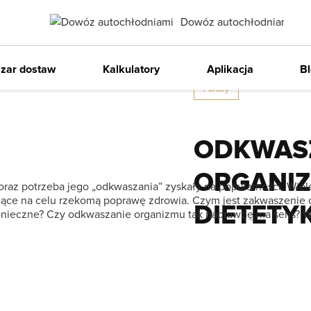
Dowóz autochłodniami
Item
Zaws
9/30/2024
2
zar dostaw
Kalkulatory
Aplikacja
B
of
Porady
2
ODKWAS
ORGANIZ
oraz potrzeba jego „odkwaszania” zyskały na popularności. Wiel
jące na celu rzekomą poprawę zdrowia. Czym jest zakwaszenie 
DIETETY
onieczne? Czy odkwaszanie organizmu tak naprawdę ma sens? Ws