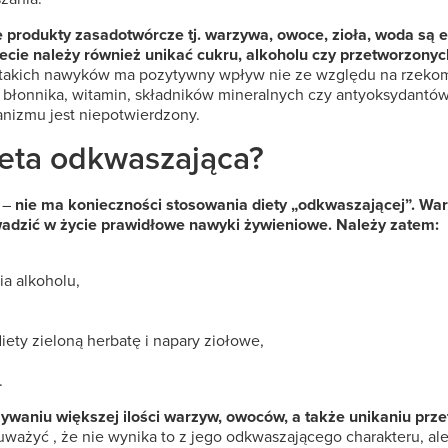
produkty zasadotwórcze tj. warzywa, owoce, zioła, woda są 
ecie należy również unikać cukru, alkoholu czy przetworzonyc
takich nawyków ma pozytywny wpływ nie ze względu na rzekome
łonnika, witamin, składników mineralnych czy antyoksydantów.
anizmu jest niepotwierdzony.
eta odkwaszająca?
e –
nie ma konieczności stosowania diety „odkwaszającej”. War
wadzić w życie prawidłowe nawyki żywieniowe. Należy zatem:
ia alkoholu,
ety zieloną herbatę i napary ziołowe,
.
ywaniu większej ilości warzyw, owoców, a także unikaniu prz
ważyć , że nie wynika to z jego odkwaszającego charakteru, ale