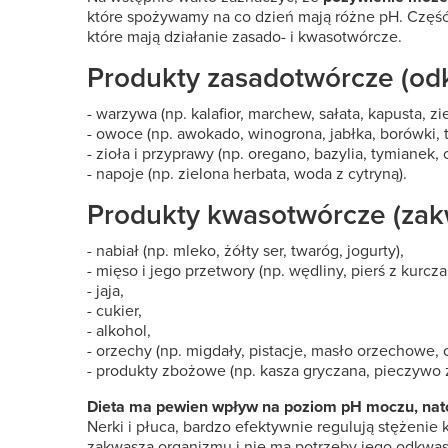
które spożywamy na co dzień mają różne pH. Część
które mają działanie zasado- i kwasotwórcze.
Produkty zasadotwórcze (od
- warzywa (np. kalafior, marchew, sałata, kapusta, zie
- owoce (np. awokado, winogrona, jabłka, borówki, t
- zioła i przyprawy (np. oregano, bazylia, tymianek
- napoje (np. zielona herbata, woda z cytryną).
Produkty kwasotwórcze (zak
- nabiał (np. mleko, żółty ser, twaróg, jogurty),
- mięso i jego przetwory (np. wędliny, pierś z kurcza
- jaja,
- cukier,
- alkohol,
- orzechy (np. migdały, pistacje, masło orzechowe, 
- produkty zbożowe (np. kasza gryczana, pieczywo ż
Dieta ma pewien wpływ na poziom pH moczu, nat
Nerki i płuca, bardzo efektywnie regulują stężenie
zakwasza organizmu i nie ma potrzeby jego odkwas