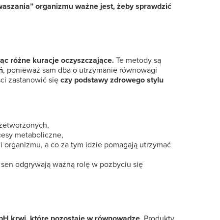
aszania” organizmu ważne jest, żeby sprawdzić
jąc różne kuracje oczyszczające.
Te metody są
ń
, ponieważ sam dba o utrzymanie równowagi
ci zastanowić się
czy podstawy zdrowego stylu
rzetworzonych,
cesy metaboliczne,
ji organizmu, a co za tym idzie pomagają utrzymać
ny sen odgrywają ważną rolę w pozbyciu się
pH krwi, które pozostaje w równowadze
. Produkty,