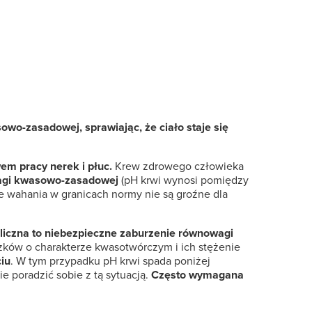
o-zasadowej, sprawiając, że ciało staje się
m pracy nerek i płuc.
Krew zdrowego człowieka
agi kwasowo-zasadowej
(pH krwi wynosi pomiędzy
e wahania w granicach normy nie są groźne dla
iczna to niebezpieczne zaburzenie równowagi
ązków o charakterze kwasotwórczym i ich stężenie
iu
. W tym przypadku pH krwi spada poniżej
 poradzić sobie z tą sytuacją.
Często wymagana