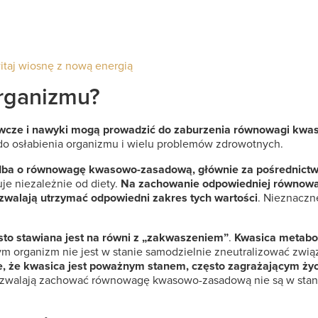
taj wiosnę z nową energią
rganizmu?
wcze i nawyki mogą prowadzić do zaburzenia równowagi kwasow
 osłabienia organizmu i wielu problemów zdrowotnych.
 dba o równowagę kwasowo-zasadową, głównie za pośrednictwe
je niezależnie od diety.
Na zachowanie odpowiedniej równow
zwalają utrzymać odpowiedni zakres tych wartości
. Nieznaczn
sto stawiana jest na równi z „zakwaszeniem”
.
Kwasica metabol
rym organizm nie jest w stanie samodzielnie zneutralizować zwi
, że kwasica jest poważnym stanem, często zagrażającym życ
pozwalają zachować równowagę kwasowo-zasadową nie są w stanie