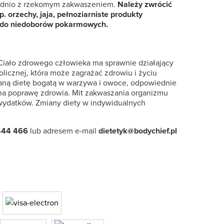
średnio z rzekomym zakwaszeniem.
Należy zwrócić
 orzechy, jaja, pełnoziarniste produkty
to do niedoborów pokarmowych.
iało zdrowego człowieka ma sprawnie działający
licznej, która może zagrażać zdrowiu i życiu
owaną dietę bogatą w warzywa i owoce, odpowiednie
ą na poprawę zdrowia. Mit zakwaszania organizmu
 wydatków. Zmiany diety w indywidualnych
444 466
lub adresem e-mail
dietetyk@bodychief.pl