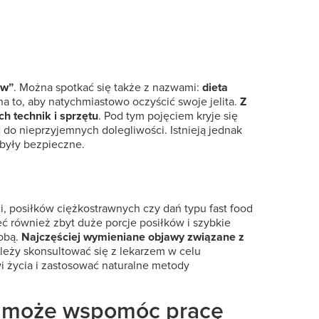
ów”
. Można spotkać się także z nazwami:
dieta
a to, aby natychmiastowo oczyścić swoje jelita.
Z
h technik i sprzętu
. Pod tym pojęciem kryje się
 do nieprzyjemnych dolegliwości. Istnieją jednak
 były bezpieczne.
, posiłków ciężkostrawnych czy dań typu fast food
 również zbyt duże porcje posiłków i szybkie
obą.
Najczęściej wymieniane objawy związane z
ależy skonsultować się z lekarzem w celu
wi życia i zastosować naturalne metody
dę może wspomóc pracę