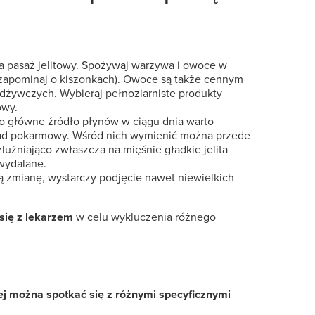
a pasaż jelitowy. Spożywaj warzywa i owoce w
e zapominaj o kiszonkach). Owoce są także cennym
odżywczych. Wybieraj pełnoziarniste produkty
owy.
ko główne źródło płynów w ciągu dnia warto
kład pokarmowy. Wśród nich wymienić można przede
luźniająco zwłaszcza na mięśnie gładkie jelita
 wydalane.
ą zmianę, wystarczy podjęcie nawet niewielkich
się z lekarzem
w celu wykluczenia różnego
ej można spotkać się z różnymi specyficznymi