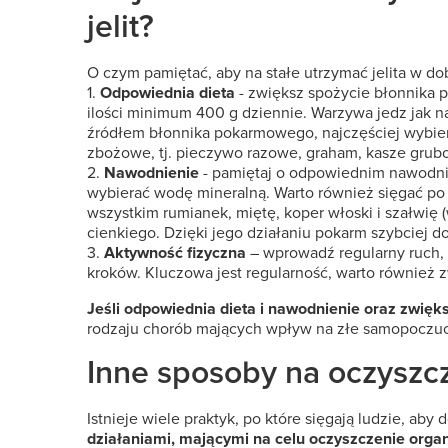
jelit?
O czym pamiętać, aby na stałe utrzymać jelita w do
1.
Odpowiednia dieta
- zwiększ spożycie błonnika p
ilości minimum 400 g dziennie. Warzywa jedz jak n
źródłem błonnika pokarmowego, najczęściej wybiera
zbożowe, tj. pieczywo razowe, graham, kasze grubo
2.
Nawodnienie
- pamiętaj o odpowiednim nawodnien
wybierać wodę mineralną. Warto również sięgać p
wszystkim rumianek, miętę, koper włoski i szałwię 
cienkiego. Dzięki jego działaniu pokarm szybciej d
3.
Aktywność fizyczna
– wprowadź regularny ruch, 
kroków. Kluczowa jest regularność, warto również 
Jeśli odpowiednia dieta i nawodnienie oraz zwięk
rodzaju chorób mających wpływ na złe samopoczuci
Inne sposoby na oczyszcza
Istnieje wiele praktyk, po które sięgają ludzie, aby
działaniami, mającymi na celu oczyszczenie orga