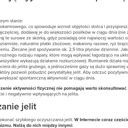
brym stanie:
okarmowego, co spowoduje wzrost objętości stolca i przyspiesz
ajczęściej, dodawaj je do większości posiłków w ciągu dnia (ni
j te surowe ze skórką, gdyż posiadają one najwięcej wartości 
ziarniste, naturalne płatki zbożowe, makarony razowe, ryż brąz
iu. Zlecane jest spożywanie ok. 2,5 litra płynów dziennie. Ja
o rożnego rodzaju napary, które mogą wpływać łagodząco na u
(wszystkie wykazują działanie rozkurczowe). Rumianek działa roz
ociera do jelita grubego, a jednocześnie gazy są dużo sprawniej
który pozwoli pobudzić perystaltykę jelit. Aby odczuć pozytywn
zwiększać spontaniczną aktywność w ciągu dnia.
szenie aktywności fizycznej nie pomagają warto skonsultować 
e i negatywnie wpływających na jelita.
nie jelit
 dokonać szybkiego oczyszczania jelit.
W Internecie coraz części
nizmu. Nalżą do nich między innymi: