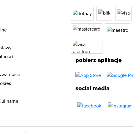
ine
stawy
tności
pobierz aplikację
rywatności
ookies
social media
Kulinarne