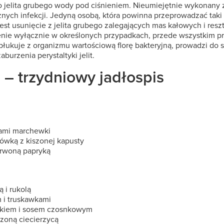
 jelita grubego wody pod ciśnieniem. Nieumiejętnie wykonan
żnych infekcji. Jedyną osobą, która powinna przeprowadzać taki z
est usunięcie z jelita grubego zalegających mas kałowych i re
nie wyłącznie w określonych przypadkach, przede wszystkim pr
łukuje z organizmu wartościową florę bakteryjną, prowadzi do 
urzenia perystaltyki jelit.
a – trzydniowy jadłospis
kami marchewki
ówką z kiszonej kapusty
erwoną papryką
 i rukolą
m i truskawkami
zakiem i sosem czosnkowym
zoną ciecierzycą