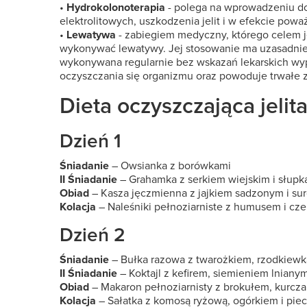
•
Hydrokolonoterapia
- polega na wprowadzeniu do
elektrolitowych, uszkodzenia jelit i w efekcie powa
•
Lewatywa
- zabiegiem medyczny, którego celem j
wykonywać lewatywy. Jej stosowanie ma uzasadnie
wykonywana regularnie bez wskazań lekarskich wyp
oczyszczania się organizmu oraz powoduje trwałe zab
Dieta oczyszczająca jelit
Dzień 1
Śniadanie
– Owsianka z borówkami
II Śniadanie
– Grahamka z serkiem wiejskim i słup
Obiad
– Kasza jęczmienna z jajkiem sadzonym i sur
Kolacja
– Naleśniki pełnoziarniste z humusem i cz
Dzień 2
Śniadanie
– Bułka razowa z twarożkiem, rzodkiewką
II Śniadanie
– Koktajl z kefirem, siemieniem lniany
Obiad
– Makaron pełnoziarnisty z brokułem, kurc
Kolacja
– Sałatka z komosą ryżową, ogórkiem i piec