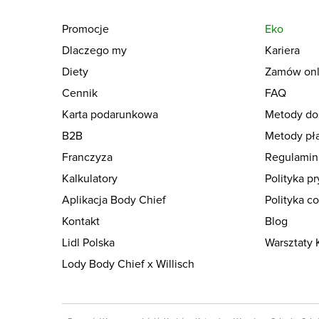
Promocje
Eko
Dlaczego my
Kariera
Diety
Zamów onl
Cennik
FAQ
Karta podarunkowa
Metody do
B2B
Metody pła
Franczyza
Regulamin
Kalkulatory
Polityka p
Aplikacja Body Chief
Polityka c
Kontakt
Blog
Lidl Polska
Warsztaty 
Lody Body Chief x Willisch