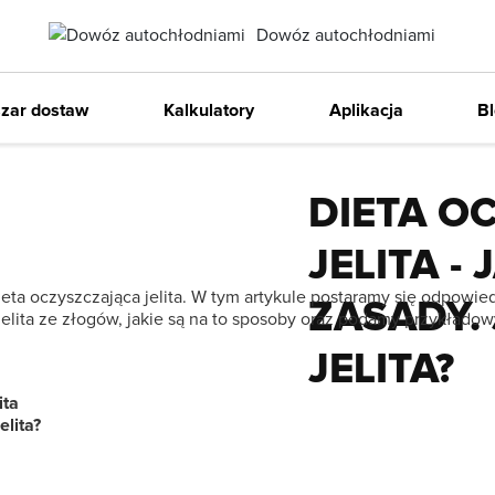
Dowóz autochłodniami
5/28/2024
Item
Zaws
2
zar dostaw
Kalkulatory
Aplikacja
B
Porady
of
2
DIETA O
JELITA - 
ieta oczyszczająca jelita. W tym artykule postaramy się odpowie
ZASADY.
 jelita ze złogów, jakie są na to sposoby oraz podamy przykładow
JELITA?
ita
elita?