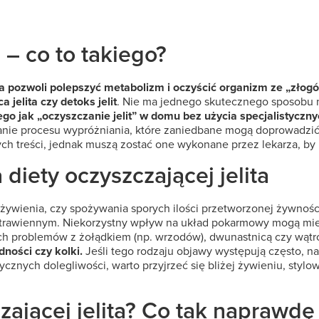
 – co to takiego?
tóra pozwoli polepszyć metabolizm i oczyścić organizm ze „złog
jelita czy detoks jelit
. Nie ma jednego skutecznego sposobu n
go jak „oczyszczanie jelit” w domu bez użycia specjalistycznyc
owanie procesu wypróżniania, które zaniedbane mogą doprowadzić
ch treści, jednak muszą zostać one wykonane przez lekarza, by
diety oczyszczającej jelita
wienia, czy spożywania sporych ilości przetworzonej żywności
 trawiennym. Niekorzystny wpływ na układ pokarmowy mogą mieć
ch problemów z żołądkiem (np. wrzodów), dwunastnicą czy wątr
dności czy kolki.
Jeśli tego rodzaju objawy występują często, n
znych dolegliwości, warto przyjrzeć się bliżej żywieniu, stylo
czającej jelita? Co tak napraw