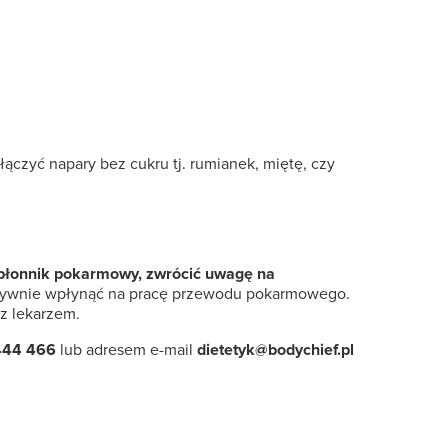
czyć napary bez cukru tj. rumianek, miętę, czy
w błonnik pokarmowy, zwrócić uwagę na
atywnie wpłynąć na pracę przewodu pokarmowego.
 z lekarzem.
444 466
lub adresem e-mail
dietetyk@bodychief.pl