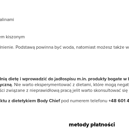
alinami
kiem kiszonym
ienie. Podstawą powinna być woda, natomiast możesz także włą
nią dietę i wprowadzić do jadłospisu m.in. produkty bogate 
zyczną
. Nie warto eksperymentować z dietami, które mogą neg
ci związane z nieprawidłową pracą jelit warto skonsultować się
tu z dietetykiem Body Chief
pod numerem telefonu
+48 601 
metody płatności