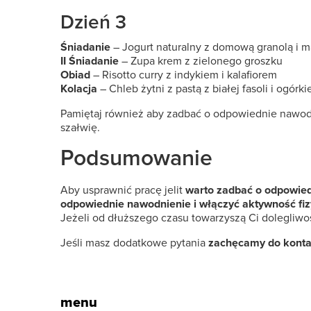
Dzień 3
Śniadanie
– Jogurt naturalny z domową granolą i m
II Śniadanie
– Zupa krem z zielonego groszku
Obiad
– Risotto curry z indykiem i kalafiorem
Kolacja
– Chleb żytni z pastą z białej fasoli i ogór
Pamiętaj również aby zadbać o odpowiednie nawodn
szałwię.
Podsumowanie
Aby usprawnić pracę jelit
warto zadbać o odpowied
odpowiednie nawodnienie i włączyć aktywność fi
Jeżeli od dłuższego czasu towarzyszą Ci dolegliwoś
Jeśli masz dodatkowe pytania
zachęcamy do kontak
menu