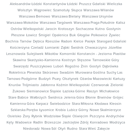
Aleksandrów Łódzki
Konstantynów Łódzki
Pruszcz Gdański
Wieliczka
Wolsztyn
Wągrowiec
Szamotuły
Słupca
Warszawa Wilanów
Warszawa Bemowo
Warszawa Bielany
Warszawa Ursynów
Warszawa Mokotów
Warszawa Targówek
Warszawa Praga Południe
Kalisz
Ostrów Wielkopolski
Jarocin
Krotoszyn
Sochaczew
Kutno
Gostynin
Pleszew
Łowicz
Śmigiel
Opalenica
Buk
Głogów
Polkowice
Żywiec
Bochnia
Tarnów
Dębica
Rzeszów
Radom
Kielce
Pasłęk
Starogard Gdański
Kościerzyna
Czeladź
Łomianki
Ząbki
Świdnik
Chwaszczyno
Józefów
Lesznowola
Sulejówek
Mikołów
Komorniki
Konstancin - Jeziorna
Piastów
Skawina
Skarżysko-Kamienna
Kostrzyn
Stęszew
Tarnowskie Góry
Swarzędz
Puszczykowo
Luboń
Rogoźno
Żnin
Gostyń
Dąbrówka
Rokietnica
Plewiska
Skórzewo
Swadzim
Murowana Goślina
Suchy Las
Tarnowo Podgórne
Budzyń
Psary
Olsztynek
Ożarów Mazowiecki
Kartuzy
Knurów
Trójmiasto
Jabłonna
Koźmin Wielkopolski
Czerwonak
Zielonki
Żukowo
Siemianowice Śląskie
Łaziska Górne
Raszyn
Michałowice
Stare Babice
Wałbrzych
Świdnica
Jelenia Góra
Błonie
Brwinów
Grójec
Kamienna Góra
Karpacz
Świebodzice
Stara Miłosna
Kłodawa
Kleosin
Szklarska Poręba
Łysomice
Krobia
Lubicz Górny
Nowe Skalmierzyce
Osielsko
Żory
Rybnik
Wodzisław Śląski
Oświęcim
Pszczyna
Andrychów
Kęty
Wadowice
Radlin
Brzeszcze
Jastrzębie Zdrój
Konradowo
Modrzyca
Niedoradz
Nowa Sól
Otyń
Rudno
Stara Wieś
Zakęcie