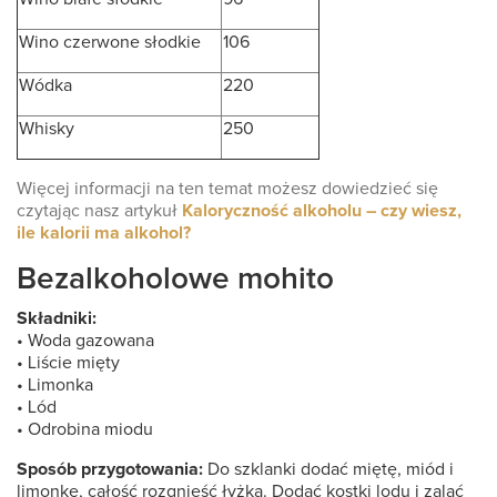
Wino czerwone słodkie
106
Wódka
220
Whisky
250
Więcej informacji na ten temat możesz dowiedzieć się
czytając nasz artykuł
Kaloryczność alkoholu – czy wiesz,
ile kalorii ma alkohol?
Bezalkoholowe mohito
Składniki:
• Woda gazowana
• Liście mięty
• Limonka
• Lód
• Odrobina miodu
Sposób przygotowania:
Do szklanki dodać miętę, miód i
limonkę, całość rozgnieść łyżką. Dodać kostki lodu i zalać