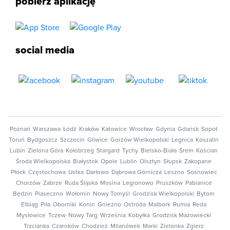
pobierz aplikację
social media
Poznań
Warszawa
Łódź
Kraków
Katowice
Wrocław
Gdynia
Gdańsk
Sopot
Toruń
Bydgoszcz
Szczecin
Gliwice
Gorzów Wielkopolski
Legnica
Koszalin
Lubin
Zielona Góra
Kołobrzeg
Stargard
Tychy
Bielsko-Biała
Śrem
Kościan
Środa Wielkopolska
Białystok
Opole
Lublin
Olsztyn
Słupsk
Zakopane
Płock
Częstochowa
Ustka
Darłowo
Dąbrowa Górnicza
Leszno
Sosnowiec
Chorzów
Zabrze
Ruda Śląska
Mosina
Legionowo
Pruszków
Pabianice
Będzin
Piaseczno
Wołomin
Nowy Tomyśl
Grodzisk Wielkopolski
Bytom
Elbląg
Piła
Oborniki
Konin
Gniezno
Ostróda
Malbork
Rumia
Reda
Mysłowice
Tczew
Nowy Targ
Września
Kobyłka
Grodzisk Mazowiecki
Trzcianka
Czarnków
Chodzież
Milanówek
Marki
Zielonka
Zgierz