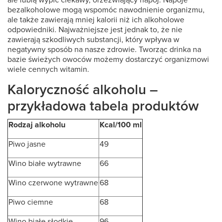
ale lubią wypić ciekawy, orzeźwiający napój. Napoje
bezalkoholowe mogą wspomóc nawodnienie organizmu,
ale także zawierają mniej kalorii niż ich alkoholowe
odpowiedniki. Najważniejsze jest jednak to, że nie
zawierają szkodliwych substancji, który wpływa w
negatywny sposób na nasze zdrowie. Tworząc drinka na
bazie świeżych owoców możemy dostarczyć organizmowi
wiele cennych witamin.
Kaloryczność alkoholu –
przykładowa tabela produktów
Rodzaj alkoholu
Kcal/100 ml
Piwo jasne
49
Wino białe wytrawne
66
Wino czerwone wytrawne
68
Piwo ciemne
68
Wino białe słodkie
96