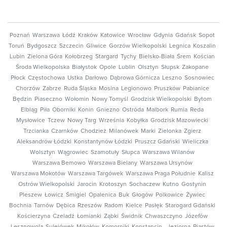
Poznań
Warszawa
Łódź
Kraków
Katowice
Wrocław
Gdynia
Gdańsk
Sopot
Toruń
Bydgoszcz
Szczecin
Gliwice
Gorzów Wielkopolski
Legnica
Koszalin
Lubin
Zielona Góra
Kołobrzeg
Stargard
Tychy
Bielsko-Biała
Śrem
Kościan
Środa Wielkopolska
Białystok
Opole
Lublin
Olsztyn
Słupsk
Zakopane
Płock
Częstochowa
Ustka
Darłowo
Dąbrowa Górnicza
Leszno
Sosnowiec
Chorzów
Zabrze
Ruda Śląska
Mosina
Legionowo
Pruszków
Pabianice
Będzin
Piaseczno
Wołomin
Nowy Tomyśl
Grodzisk Wielkopolski
Bytom
Elbląg
Piła
Oborniki
Konin
Gniezno
Ostróda
Malbork
Rumia
Reda
Mysłowice
Tczew
Nowy Targ
Września
Kobyłka
Grodzisk Mazowiecki
Trzcianka
Czarnków
Chodzież
Milanówek
Marki
Zielonka
Zgierz
Aleksandrów Łódzki
Konstantynów Łódzki
Pruszcz Gdański
Wieliczka
Wolsztyn
Wągrowiec
Szamotuły
Słupca
Warszawa Wilanów
Warszawa Bemowo
Warszawa Bielany
Warszawa Ursynów
Warszawa Mokotów
Warszawa Targówek
Warszawa Praga Południe
Kalisz
Ostrów Wielkopolski
Jarocin
Krotoszyn
Sochaczew
Kutno
Gostynin
Pleszew
Łowicz
Śmigiel
Opalenica
Buk
Głogów
Polkowice
Żywiec
Bochnia
Tarnów
Dębica
Rzeszów
Radom
Kielce
Pasłęk
Starogard Gdański
Kościerzyna
Czeladź
Łomianki
Ząbki
Świdnik
Chwaszczyno
Józefów
Lesznowola
Sulejówek
Mikołów
Komorniki
Konstancin - Jeziorna
Piastów