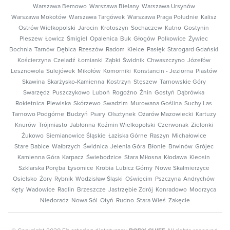
Warszawa Bemowo
Warszawa Bielany
Warszawa Ursynów
Warszawa Mokotów
Warszawa Targówek
Warszawa Praga Południe
Kalisz
Ostrów Wielkopolski
Jarocin
Krotoszyn
Sochaczew
Kutno
Gostynin
Pleszew
Łowicz
Śmigiel
Opalenica
Buk
Głogów
Polkowice
Żywiec
Bochnia
Tarnów
Dębica
Rzeszów
Radom
Kielce
Pasłęk
Starogard Gdański
Kościerzyna
Czeladź
Łomianki
Ząbki
Świdnik
Chwaszczyno
Józefów
Lesznowola
Sulejówek
Mikołów
Komorniki
Konstancin - Jeziorna
Piastów
Skawina
Skarżysko-Kamienna
Kostrzyn
Stęszew
Tarnowskie Góry
Swarzędz
Puszczykowo
Luboń
Rogoźno
Żnin
Gostyń
Dąbrówka
Rokietnica
Plewiska
Skórzewo
Swadzim
Murowana Goślina
Suchy Las
Tarnowo Podgórne
Budzyń
Psary
Olsztynek
Ożarów Mazowiecki
Kartuzy
Knurów
Trójmiasto
Jabłonna
Koźmin Wielkopolski
Czerwonak
Zielonki
Żukowo
Siemianowice Śląskie
Łaziska Górne
Raszyn
Michałowice
Stare Babice
Wałbrzych
Świdnica
Jelenia Góra
Błonie
Brwinów
Grójec
Kamienna Góra
Karpacz
Świebodzice
Stara Miłosna
Kłodawa
Kleosin
Szklarska Poręba
Łysomice
Krobia
Lubicz Górny
Nowe Skalmierzyce
Osielsko
Żory
Rybnik
Wodzisław Śląski
Oświęcim
Pszczyna
Andrychów
Kęty
Wadowice
Radlin
Brzeszcze
Jastrzębie Zdrój
Konradowo
Modrzyca
Niedoradz
Nowa Sól
Otyń
Rudno
Stara Wieś
Zakęcie