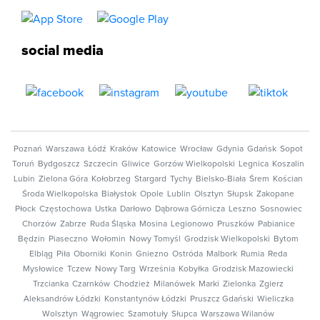
social media
Poznań
Warszawa
Łódź
Kraków
Katowice
Wrocław
Gdynia
Gdańsk
Sopot
Toruń
Bydgoszcz
Szczecin
Gliwice
Gorzów Wielkopolski
Legnica
Koszalin
Lubin
Zielona Góra
Kołobrzeg
Stargard
Tychy
Bielsko-Biała
Śrem
Kościan
Środa Wielkopolska
Białystok
Opole
Lublin
Olsztyn
Słupsk
Zakopane
Płock
Częstochowa
Ustka
Darłowo
Dąbrowa Górnicza
Leszno
Sosnowiec
Chorzów
Zabrze
Ruda Śląska
Mosina
Legionowo
Pruszków
Pabianice
Będzin
Piaseczno
Wołomin
Nowy Tomyśl
Grodzisk Wielkopolski
Bytom
Elbląg
Piła
Oborniki
Konin
Gniezno
Ostróda
Malbork
Rumia
Reda
Mysłowice
Tczew
Nowy Targ
Września
Kobyłka
Grodzisk Mazowiecki
Trzcianka
Czarnków
Chodzież
Milanówek
Marki
Zielonka
Zgierz
Aleksandrów Łódzki
Konstantynów Łódzki
Pruszcz Gdański
Wieliczka
Wolsztyn
Wągrowiec
Szamotuły
Słupca
Warszawa Wilanów