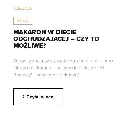
7/29/2026
Porady
MAKARON W DIECIE
ODCHUDZAJĄCEJ – CZY TO
MOŻLIWE?
Wszyscy znają, wszyscy jedzą, a mimo to - sporo
mitów o makaronie - na przykład taki, że jest
"tuczący" - nadal ma się dobrze!
›
Czytaj więcej