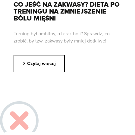
CO JEŚĆ NA ZAKWASY? DIETA PO
TRENINGU NA ZMNIEJSZENIE
BÓLU MIĘŚNI
Trening był ambitny, a teraz boli? Sprawdź, co
zrobić, by tzw. zakwasy były mniej dotkliwe!
›
Czytaj więcej