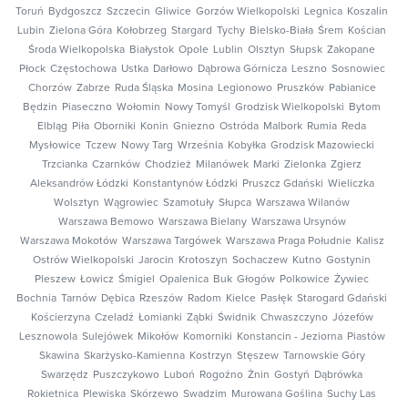
Toruń
Bydgoszcz
Szczecin
Gliwice
Gorzów Wielkopolski
Legnica
Koszalin
Lubin
Zielona Góra
Kołobrzeg
Stargard
Tychy
Bielsko-Biała
Śrem
Kościan
Środa Wielkopolska
Białystok
Opole
Lublin
Olsztyn
Słupsk
Zakopane
Płock
Częstochowa
Ustka
Darłowo
Dąbrowa Górnicza
Leszno
Sosnowiec
Chorzów
Zabrze
Ruda Śląska
Mosina
Legionowo
Pruszków
Pabianice
Będzin
Piaseczno
Wołomin
Nowy Tomyśl
Grodzisk Wielkopolski
Bytom
Elbląg
Piła
Oborniki
Konin
Gniezno
Ostróda
Malbork
Rumia
Reda
Mysłowice
Tczew
Nowy Targ
Września
Kobyłka
Grodzisk Mazowiecki
Trzcianka
Czarnków
Chodzież
Milanówek
Marki
Zielonka
Zgierz
Aleksandrów Łódzki
Konstantynów Łódzki
Pruszcz Gdański
Wieliczka
Wolsztyn
Wągrowiec
Szamotuły
Słupca
Warszawa Wilanów
Warszawa Bemowo
Warszawa Bielany
Warszawa Ursynów
Warszawa Mokotów
Warszawa Targówek
Warszawa Praga Południe
Kalisz
Ostrów Wielkopolski
Jarocin
Krotoszyn
Sochaczew
Kutno
Gostynin
Pleszew
Łowicz
Śmigiel
Opalenica
Buk
Głogów
Polkowice
Żywiec
Bochnia
Tarnów
Dębica
Rzeszów
Radom
Kielce
Pasłęk
Starogard Gdański
Kościerzyna
Czeladź
Łomianki
Ząbki
Świdnik
Chwaszczyno
Józefów
Lesznowola
Sulejówek
Mikołów
Komorniki
Konstancin - Jeziorna
Piastów
Skawina
Skarżysko-Kamienna
Kostrzyn
Stęszew
Tarnowskie Góry
Swarzędz
Puszczykowo
Luboń
Rogoźno
Żnin
Gostyń
Dąbrówka
Rokietnica
Plewiska
Skórzewo
Swadzim
Murowana Goślina
Suchy Las