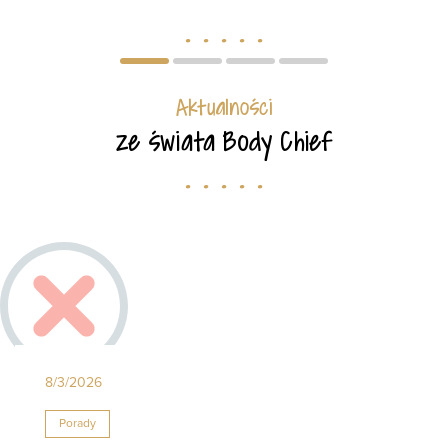
. . . . .
Item
item
item
item
item
1
0
1
2
3
Aktualności
of
4
ze świata Body Chief
. . . . .
8/3/2026
Porady