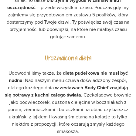
smak. To także
olbrzymia wygoda w zamawianiu i
oszczędność
– przede wszystkim czasu. Podczas gdy my
zajmiemy się przygotowaniem zestawu 5 posiłków, który
dostarczymy pod Twoje drzwi, Ty poświęcisz swój czas na
przyjemności lub obowiązki, na które nie miałbyś czasu
gotując samemu.
Urozmaicona dieta
Udowodniliśmy także, że
dieta pudełkowa nie musi być
nudna
! Nad naszym menu czuwa doświadczony zespół,
dlatego każdego dnia
w zestawach Body Chief znajdują
się potrawy z kuchni całego świata
. Czekoladowe brownie
jako podwieczorek, duszona cielęcina w boczniakach z
porem, ziemniaczkami i buraczkami na obiad czy barszcz
ukraiński z jajkiem i kwaśną śmietaną na kolację to tylko
niektóre z propozycji, które oczarują zmysły każdego
smakosza.